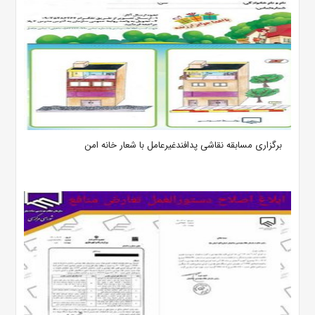
برگزاری مسابقه نقاشی پدافندغیرعامل با شعار خانه امن