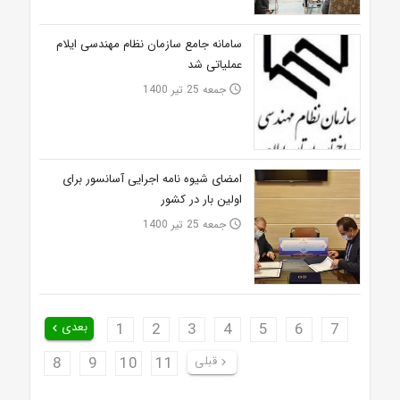
سامانه جامع سازمان نظام مهندسی ایلام
عملیاتی شد
جمعه 25 تیر 1400
access_time
امضای شیوه نامه اجرایی آسانسور برای
اولین بار در کشور
جمعه 25 تیر 1400
access_time
7
6
5
4
3
2
1
بعدی
keyboard_arrow_left
قبلی
11
10
9
8
keyboard_arrow_right