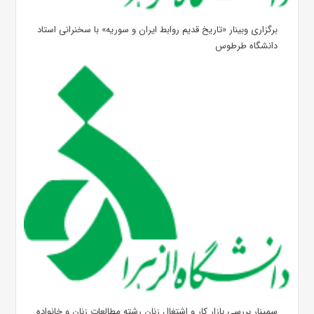
برگزاری وبینار «تاریخ قدیم روابط ایران و سوریه» با سخنرانی استاد
دانشگاه طرطوس
سمینار بررسی بازار کار و اشتغال زنان رشته مطالعات زنان و خانواده