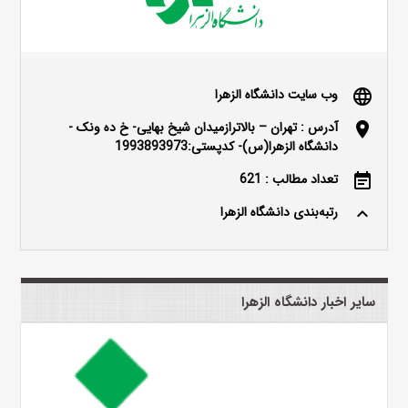
وب سایت دانشگاه الزهرا
language
آدرس : تهران – بالاترازمیدان شیخ بهایی- خ ده ونک -
location_on
دانشگاه الزهرا(س)- کدپستی:1993893973
تعداد مطالب : 621
event_note
رتبه‌بندی دانشگاه الزهرا
keyboard_arrow_up
سایر اخبار دانشگاه الزهرا