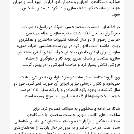
عملکرد دستگاه‌های اجرایی و مدیران آنها گزارش تهیه کنند و میزان
هزینه و سلامت کار، شفاف سازی و عملکرد هر مدیر مشخص
شود.
در ادامه این نشست، محمدحسین شرکاء در پاسخ به سوالات
خبرنگاران، با بیان اینکه هیات مدیره سازمان نظام مهندسی
خراسان رضوی از دو سال گذشته تغییرات ساختاری و عملکردی
زیادی داشته است، اظهار کرد:در این مدت هشتمین هیات مدیره
سازمان برای ارتقای دانش صاحبان حرفه، ارتقای کیفی ساختمان
سازی، سلامت و شفاف سازی روند کار و جلوگیری از امضاء
فروشی تلاش بسیار کرد و مباحث آموزشی را در پیش گرفت.
وی افزود: متاسفانه در ساخت‌وسازها قوانین به درستی رعایت
نمی‌شود و کنترل درستی نیز بر اجرای آن صورت نمی‌گیرد. طی دو
سال گذشته با وجود رکود اقتصادی و با رشد منفی ۱۲.۵ درصد،
حجم ساخت‌وسازها از ۴ به ۸ میلیون متر مربع رسیده است.
شرکاء در ادامه پاسخگویی به سوالات تصریح کرد: برای
ساختمان‌های ناایمن شهری جلسات متعددی با دستگاه‌های
مختلف تشکیل و برگزار شده و تمام ساختمان‌های ناایمن شناسایی
شده‌ است. در حال حاضر و به مرور در حال بازدید از ساختمان‌های
ناایمن هستیم و گزارش آن و نواقص پروژه‌ها را به صورت مکتوب