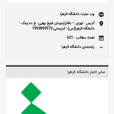
وب سایت دانشگاه الزهرا
language
آدرس : تهران – بالاترازمیدان شیخ بهایی- خ ده ونک -
location_on
دانشگاه الزهرا(س)- کدپستی:1993893973
تعداد مطالب : 621
event_note
رتبه‌بندی دانشگاه الزهرا
keyboard_arrow_up
سایر اخبار دانشگاه الزهرا