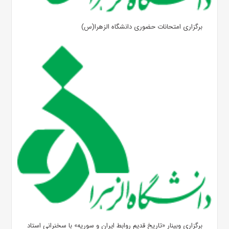
برگزاری امتحانات حضوری دانشگاه الزهرا(س)
برگزاری وبینار «تاریخ قدیم روابط ایران و سوریه» با سخنرانی استاد