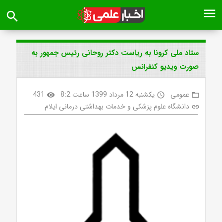
menu
search
ستاد ملی کرونا به ریاست دکتر روحانی رئیس جمهور به
صورت ویدیو کنفرانس
عمومی
یکشنبه 12 مرداد 1399 ساعت 8:2
431
visibility
access_time
folder_open
دانشگاه علوم پزشکی و خدمات بهداشتی درمانی ایلام
link