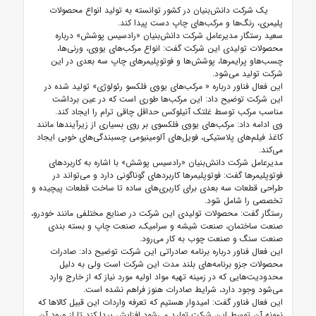
یک شرکت دانش‌بنیان‌ در کشور توانسته به تولید انواع محصولات
پلیمری، رنگ‌ها و مرکب‌های چاپ دست پیدا کند.
سعید رستگار مدیرعامل شرکت دانش‌بنیان «رادسیس پوشش» درباره
محصولات تولیدی این شرکت گفت: انواع مرکب‌های یووی، ورنی‌ها،
چسب‌هاو پرایمرها، پوشش‌ها و
فوتوپلیمرهای چاپ سه بعدی
در این
شرکت تولید می‌شود.
این فعال فناور درباره «
مرکب‌های یووی فلکسو
رئولوژی» تولید شده در
این شرکت توضیح داد: این مرکب‌ها طوری است که در عین برداشت
مناسب مرکب توسط غلتک آنیلوکس حداقل چاقی ترام را ایجاد کند.
وی ادامه داد: مرکب‌های یووی فلکسوی بر روی بسیاری از زیرآیندها مانند
کاغذ فیلم‌های پلاستیکی، فویل‌های آلومینیومی چسبندگی‌های خوبی ایجاد
می‌کند.
مدیرعامل شرکت دانش‌بنیان «رادسیس پوشش» با اشاره به کاربردهای
فوتوپلیمرها گفت: فوتوپلیمرها کاربردهای گوناگونی دارد و می‌تواند در
طراحی قطعات سه بعدی برای کاربری‌های ساده تا ساخت قطعات پیچیده و
تخصصی را شامل شود.
رستگار گفت: محصولات تولیدی این شرکت در صنایع مختلفی مانند خودرو،
صنعت ساختمان، صنعت شیشه و سرامیک، صنعت چاپ و بسته بندی
صنعت سنگ و صنعت چوب به کار می‌رود.
این فعال فناور درباره برنامه صادراتی این شرکت توضیح داد: صادرات
محصولات جزو برنامه‌های بلند مدت این شرکت است ولی به دلیل
محدودیت‌هایی که در زمینه تهیه مواد اولیه مورد نیاز که از خارج وارد
می‌شود وجود دارد، شرایط صادرات هنوز فراهم نشده است.
این فعال فناور گفت: امیدوار هستیم که تعرفه واردات این قبیل کالا‌ها که
نمونه آن توسط این شرکت تولید می‌شود افزایش پیدا کند تا از ورود آن