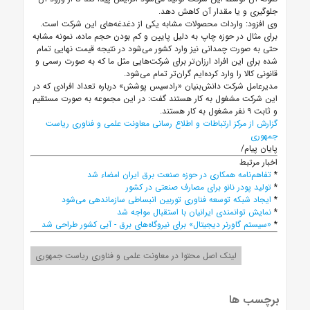
جلوگیری و یا مقدار آن کاهش دهد.
وی افزود: واردات محصولات مشابه یکی از دغدغه‌های این شرکت است.
برای مثال در حوزه چاپ به دلیل پایین و کم بودن حجم ماده، نمونه مشابه
حتی به صورت چمدانی نیز وارد کشور می‌شود در نتیجه قیمت نهایی تمام
شده برای این افراد ارزان‌تر برای شرکت‌هایی مثل ما که به صورت رسمی و
قانونی کالا را وارد کرده‌ایم گران‌تر تمام می‌شود.
مدیرعامل شرکت دانش‌بنیان «رادسیس پوشش» درباره تعداد افرادی که در
این شرکت مشغول به کار هستند گفت: در این مجموعه به صورت مستقیم
و ثابت ۹ نفر مشغول به کار هستند.
گزارش از مرکز ارتباطات و اطلاع رسانی معاونت علمی و فناوری ریاست
جمهوری
پایان پیام/
اخبار مرتبط
*
تفاهم‌نامه همکاری در حوزه صنعت برق ایران امضاء شد
*
تولید پودر نانو برای مصارف صنعتی در کشور
*
ایجاد شبکه توسعه فناوری توربین انبساطی سازماندهی می‌شود
*
نمایش توانمندی ایرانیان با استقبال مواجه شد
*
«سیستم گاورنر دیجیتال» برای نیروگاه‌های برق - آبی کشور طراحی شد
لینک اصل محتوا در معاونت علمی و فناوری ریاست جمهوری
برچسب ها