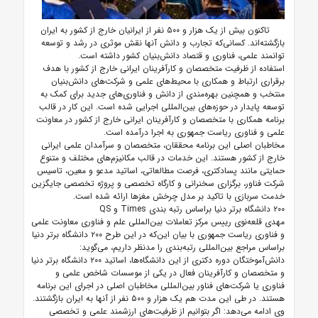
تاکنون بیش از یک هزار و ۵۰۰ نفر از ایرانیان خارج از کشور به ایران
بازگشته‌اند. کسانی‌که تجارب و دانش آنها نقش موثری در رشد و توسعه
توانمند علمی، فناوری و قتصاد دانش‌بنیان کشور داشته است.
استفاده از ظرفیت متخصصان و کارآفرینان ایرانی خارج از کشور با هدف
برقراری ارتباط و همکاری با محیط‌های علمی و شرکت‌های دانش‌بنیان
منتخب و همچنین بهره‌مندی از دانش و فناوری‌های جدید برای کمک به
توسعه پایدار در حوزه‌های بین‌المللی اجرایی شده است. این کار در قالب
برنامه همکاری با متخصصان و کارآفرینان ایرانی خارج از کشور در معاونت
علمی و فناوری ریاست جمهوری به اجرا درآمده است.
مخاطبان اصلی این برنامه محققان، متخصصان و سرآمدان علمی ایرانی
خارج از کشور هستند. این خدمات در قالب مکانیزم‌های مختلف و متنوع
حمایتی
مانند پسادکتری، فرصت مطالعاتی، اساتید مدعو و معین، تاسیس
شرکت فناور، برگزاری سخنرانی و کارگاه تخصصی و پروژه تخصصی جایگزین
خدمت سربازی با تاکید بر مدل چرخش مغزها ارائه شده است.
۲۰۰ دانشگاه برتر دنیا براساس رتبه بندی
Times
و
QS
مهدی قلعه‌نوی رییس مرکز تعاملات بین‌المللی علم و فناوری معاونت علمی
و فناوری ریاست جمهوری با بیان این‌که در این طرح ۲۰۰ دانشگاه برتر دنیا
براساس مراجع بین‌المللی رتبه‌بندی را مدنظر داریم، می‌گوید:
دانش‌آموختگان دوره دکتری از این دانشگاه‌ها، اساتید ۲۰۰ دانشگاه برتر دنیا
و متخصصان و کارآفرینان فعال در یکی از موسسات شاخص علمی و
فناوری یا شرکت‌های فناور بین‌المللی مخاطبان اصلی در اجرای این برنامه
هستند. در طی این مدت هم یک هزار و ۵۰۰ نفر از آنها به ایران بازگشتند.
وی ادامه می‌دهد: اگر بتوانیم از ظرفیت‌های ارزشمند علمی و تخصصی