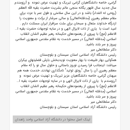
گرامی، خاصه دانشگاهیان گرامی تبریک و تهنیت عرض نموده و آرزومندم
سال جدید سال ظهور یگانه منجی عالم بشریت حضرت بقیه الله العظم
(روحی له الفداء) باشد و در این سال سلامتی و طول عمر با عزت برای
مقام معظم رهبری (مد‌ظله‌العالی) و سالی سرشار از برکت و معنویت را
ازدرگاه خداوند متعال و سبحان برای ملت سرافراز ایران مسئلت دارم
.
امید است با یاری از ذات لایزال الهی و در سایه توجهات حضرت بقیه ا...
الاعظم (عج) با پیروی از رهنمودهای حکیمانه رهبر عظیم الشان انقلاب
اسلامی (مدظله العالی) در مسیر خدمت به نظام مقدس جمهوری اسلامی
پیروز و سر بلند باشید.
دکتر سلطانعلی میر
رئیس دانشگاه آزاد اسلامی استان سیستان و بلوچستان
هم‎آوایی بهار طبیعت با بهار معنویت نویدبخش بارش فضلیت‎های بیکران
می‎باشد؛ اینجانب فرا رسیدن نوروز باستانی و حلول سال نو را که مقام
معظم رهبری آن را سال "رونق تولید" نامگذاری نهادند، خدمت همه هم
میهنان گرامی، خاصه دانشگاهیان عزیز تبریک و تهنیت عرض نموده و
آرزومندم با یاری از ذات لایزال الهی و در سایه توجهات حضرت بقیه ا...
الاعظم (عج) با پیروی از رهنمودهای حکیمانه رهبر عظیم الشان انقلاب
اسلامی (مدظله العالی) در مسیر خدمت به نظام مقدس جمهوری اسلامی
پیروز و سر بلند باشید.
دکتر سلطانعلی میر
رئیس دانشگاه آزاد اسلامی استان سیستان و بلوچستان
لینک اصل محتوا در دانشگاه آزاد اسلامی واحد زاهدان