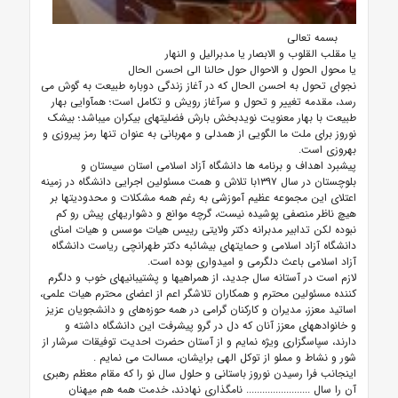
بسمه تعالی
یا مقلب القلوب و الابصار یا مدبرالیل و النهار
یا محول الحول و الاحوال حول حالنا الی احسن الحال
نجوای تحول به احسن الحال که در آغاز زندگی دوباره طبیعت به گوش می
رسد، مقدمه تغییر و تحول و سرآغاز رویش و تکامل است؛ هم‎آوایی بهار
طبیعت با بهار معنویت نویدبخش بارش فضلیت‎های بیکران می‎باشد؛ بی‎شک
نوروز برای ملت ما الگویی از همدلی و مهربانی به عنوان تنها رمز پیروزی و
بهروزی است.
پیشبرد اهداف و برنامه­ ها دانشگاه آزاد اسلامی استان سیستان و
بلوچستان در سال ۱۳۹۷با تلاش و همت مسئولین اجرایی دانشگاه در زمینه
اعتلای این مجموعه عظیم آموزشی به رغم همه مشکلات و محدودیت­‎ها بر
هیچ ناظر منصفی پوشیده نیست، گرچه موانع و دشواری‎های پیش رو کم
نبوده لکن تدابیر مدبرانه دکتر ولایتی رییس هیات موسس و هیات امنای
دانشگاه آزاد اسلامی و حمایت­‎های بی‎شائبه دکتر طهرانچی ریاست دانشگاه
آزاد اسلامی باعث دلگرمی و امیدواری بوده است.
لازم است در آستانه سال جدید، از همراهی­‎ها و پشتیبانی‎های خوب و دلگرم
کننده مسئولین محترم و همکاران تلاشگر اعم از اعضای محترم هیات علمی،
اساتید معزز، مدیران و کارکنان گرامی در همه حوزه‌های و دانشجویان عزیز
و خانواده­‎های معزز آنان که دل در گرو پیشرفت این دانشگاه داشته و
دارند، سپاسگزاری ویژه نمایم و از آستان حضرت احدیت توفیقات سرشار از
شور و نشاط و مملو از توکل الهی برایشان، مسالت می نمایم
.
اینجانب فرا رسیدن نوروز باستانی و حلول سال نو را که مقام معظم رهبری
آن را سال ........................ نامگذاری نهادند، خدمت همه هم میهنان