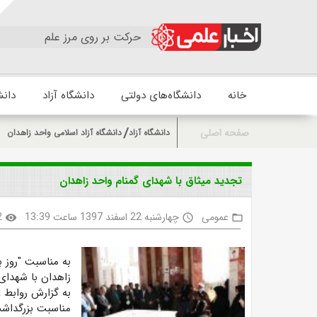
حرکت بر روی مرز علم
خانه
دانشگاه‌های دولتی
دانشگاه آزاد
دانش
صفحه اصلی
دانشگاه آزاد
دانشگاه آزاد اسلامی واحد زاهدان
تجدید میثاق با شهدای گمنام واحد زاهدان
عمومی
چهارشنبه 22 اسفند 1397 ساعت 13:39
2
visibility
access_time
folder_open
به مناسبت "روز ب
زاهدان با شهدای 
به گزارش روابط 
مناسبت بزرگداشت