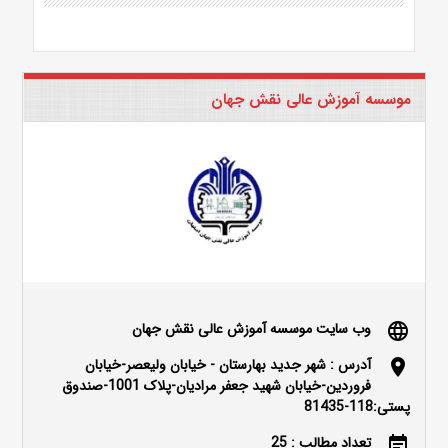
موسسه آموزش عالی نقش جهان
وب سایت موسسه آموزش عالی نقش جهان
language
آدرس : شهر جدید بهارستان - خیابان ولیعصر-خیابان
location_on
فروردین-خیابان شهید جعفر مرادیان-پلاک 1001-صندوق
پستی:118-81435
تعداد مطالب : 25
event_note