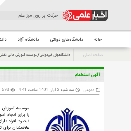
حرکت بر روی مرز علم
خانه
دانشگاه‌های دولتی
دانشگاه آزاد
دانش
صفحه اصلی
دانشگاههای غیردولتی
موسسه آموزش عالی نقش
آگهی استخدام
عمومی
سه شنبه 3 آبان 1401 ساعت 4:41
593
visibility
access_time
folder_open
موسسه آموزش ع
را برای انجام امو
تبصره:
افراد دار
علاقمندان برای 