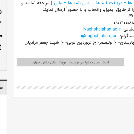
ا – دریافت فرم ها و آیین نامه ها – مالی
) مراجعه نمایند و
 از طریق ایمیل، واتساپ و یا حضوراً ارسال نمایند.
age
۰۹۰۳۱۰۰۰۸۸
n_on
شانی:
Naghshejahan.ac.ir
تاگرام:
naghshjahan_uni@
صن
هارستان- خ ولیعصر- خ فروردین غربی- خ شهید جعفر مرادیان –
ote
row_up
لینک اصل محتوا در موسسه آموزش عالی نقش جهان
سا