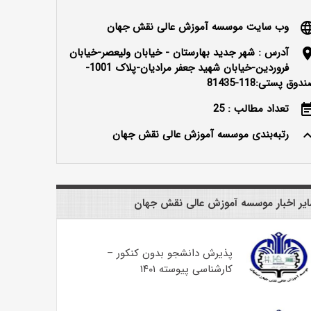
وب سایت موسسه آموزش عالی نقش جهان
langu
آدرس : شهر جدید بهارستان - خیابان ولیعصر-خیابان
locatio
فروردین-خیابان شهید جعفر مرادیان-پلاک 1001-
دوق پستی:118-81435
تعداد مطالب : 25
event_n
رتبه‌بندی موسسه آموزش عالی نقش جهان
keyboard_ar
یر اخبار موسسه آموزش عالی نقش جهان
پذیرش دانشجو بدون کنکور –
کارشناسی پیوسته ۱۴۰۱