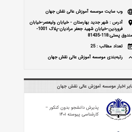
وب سایت موسسه آموزش عالی نقش جهان
langu
آدرس : شهر جدید بهارستان - خیابان ولیعصر-خیابان
locatio
فروردین-خیابان شهید جعفر مرادیان-پلاک 1001-
دوق پستی:118-81435
تعداد مطالب : 25
event_n
رتبه‌بندی موسسه آموزش عالی نقش جهان
keyboard_ar
یر اخبار موسسه آموزش عالی نقش جهان
پذیرش دانشجو بدون کنکور –
کارشناسی پیوسته ۱۴۰۱