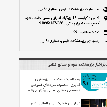
وب سایت پژوهشکده علوم و صنایع غذایی
langu
آدرس : کیلومتر 12 بزرگراه آسیایی مسیر جاده مشهد
locatio
/ قوچان-صندوق پستی : 91895/157/356
تعداد مطالب : 99
event_n
رتبه‌بندی پژوهشکده علوم و صنایع غذایی
keyboard_ar
یر اخبار پژوهشکده علوم و صنایع غذایی
به مناسبت هفته ملی پژوهش و
فناوری؛ مجموعه دوره‌های آموزشی
تخصصی صنایع غذایی برگزار می‌شود
در اولین همایش بین المللی غذای