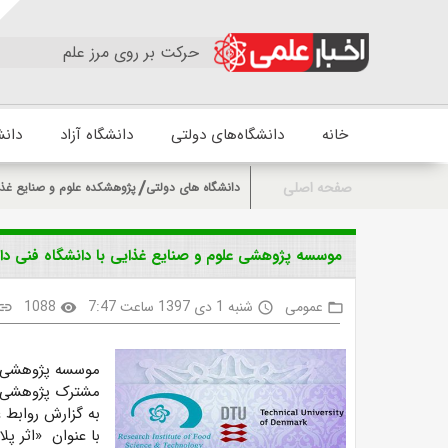
حرکت بر روی مرز علم
خانه
دانشگاه‌های دولتی
دانشگاه آزاد
دانش
صفحه اصلی
دانشگاه های دولتی
پژوهشکده علوم و صنایع غذ
موسسه پژوهشی علوم و صنایع غذایی با دانشگاه فنی دانمارک ( DTU) قرارداد پژوه
عمومی
شنبه 1 دی 1397 ساعت 7:47
1088
link
visibility
access_time
folder_open
مشترک پژوهشی ا
به گزارش روابط 
با عنوان «اثر پ