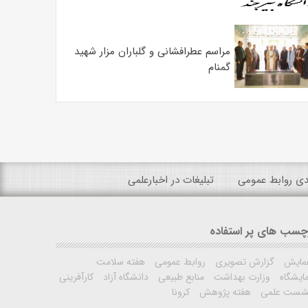
مراسم عطرافشانی و گلباران مزار شهید
گمنام
ندی روابط عمومی
تبلیغات در اخبارعلمی
چسب های پر استفاده
مایش
گزارش تصویری
روابط عمومی
هفته سلامت
ایشگاه
وزارت بهداشت
منابع طبیعی
دانشگاه آزاد
کارآفرینی
شست علمی
هفته پژوهش
کرونا