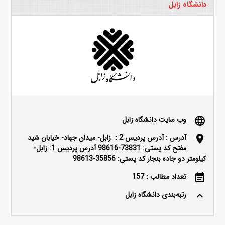
دانشگاه زابل
وب سایت دانشگاه زابل
language
آدرس : آدرس پردیس 2 : زابل- میدان جهاد- خیابان شید
location_on
مفتح کد پستی: 73831-98616 آدرس پردیس 1: زابل-
کیلومتر دو جاده بنجار کد پستی: 35856-98613
تعداد مطالب : 157
event_note
رتبه‌بندی دانشگاه زابل
keyboard_arrow_up