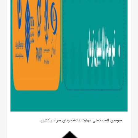
سومین المپیادملی مهارت دانشجویان سراسر کشور