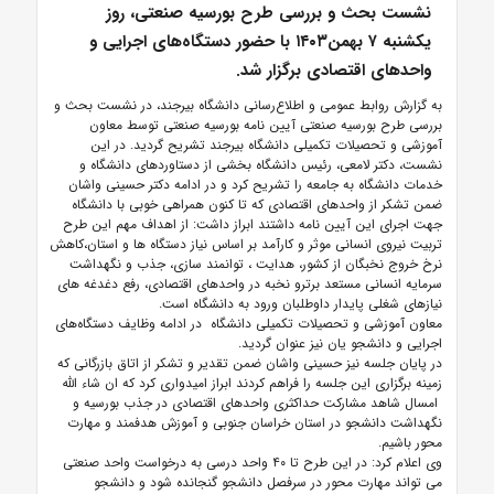
نشست بحث و بررسی طرح بورسیه صنعتی، روز
یکشنبه ۷ بهمن۱۴۰۳ با حضور دستگاه‌های اجرایی و
واحدهای اقتصادی برگزار شد.
به گزارش روابط عمومی و اطلاع‌رسانی دانشگاه بیرجند، در نشست بحث و
بررسی طرح بورسیه صنعتی آیین نامه بورسیه صنعتی توسط معاون
آموزشی و تحصیلات تکمیلی دانشگاه بیرجند تشریح گردید. در این
نشست، دکتر لامعی، رئیس دانشگاه بخشی از دستاوردهای دانشگاه و
خدمات دانشگاه به جامعه را تشریح کرد و در ادامه دکتر حسینی واشان
ضمن تشکر از واحدهای اقتصادی که تا کنون همراهی خوبی با دانشگاه
جهت اجرای این آیین نامه داشتند ابراز داشت: از اهداف مهم این طرح
تربیت نیروی انسانی موثر و کارآمد بر اساس نیاز دستگاه ها و استان،کاهش
نرخ خروج نخبگان از کشور، هدایت ، توانمند سازی، جذب و نگهداشت
سرمایه انسانی مستعد برترو نخبه در واحدهای اقتصادی، رفع دغدغه های
نیازهای شغلی پایدار داوطلبان ورود به دانشگاه است.
معاون آموزشی و تحصیلات تکمیلی دانشگاه در ادامه وظایف دستگاه‌های
اجرایی و دانشجو یان نیز عنوان گردید.
در پایان جلسه نیز حسینی واشان ضمن تقدیر و تشکر از اتاق بازرگانی که
زمینه برگزاری این جلسه را فراهم کردند ابراز امیدواری کرد که ان شاء الله
امسال شاهد مشارکت حداکثری واحدهای اقتصادی در جذب بورسیه و
نگهداشت دانشجو در استان خراسان جنوبی و آموزش هدفمند و مهارت
محور باشیم.
وی اعلام کرد: در این طرح تا ۴۰ واحد درسی به درخواست واحد صنعتی
می تواند مهارت محور در سرفصل دانشجو گنجانده شود و دانشجو