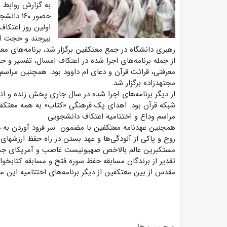
به گزارش روابط ع
حضور ۱۶۰
اولین روز اعتکاف
بیرجند و حجت ال
رهبری دانشگاه در جمع معتکفین برگزار شد، برنامه‌های معن
از جمله برنامه‌های اجرا شده در اعتکاف امسال، تفسیر و ح
معرفتی، قرائت قرآن و دعای ام داوود بود. همچنین مراس
مجتهدزاده برگزار شد.
از دیگر برنامه‌های اجرا شده در سال جاری پخش زنده و ا
شبکه قرآن بود. اهدای پک فرهنگی «کتاب» به همه معتکفین
مراسم وداع و اختتامیه اعتکاف دانشجویی
همچنین عهدنامه معتکفین با مضمون سر فرود آوردن به د
روح و پاکی از آلودگی‌ها و عهد بستن در راه حفظ ارزشهای
مستکبرین عالم بالاخص صهیونیست غاصب و آمریکای جنایت
تقدیر از برندگان مسابقه حفظ سوره فتح و مسابقه کتابخ
مقدس از بین معتکفین از دیگر برنامه‌های اختتامیه این م