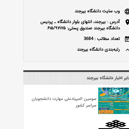
وب سایت دانشگاه بیرجند
langu
آدرس : بیرجند، انتهای بلوار دانشگاه ـ پردیس
locatio
دانشگاه بیرجند صندوق پستی: ۶۱۵/۹۷۱۷۵
تعداد مطالب : 3684
event_n
رتبه‌بندی دانشگاه بیرجند
keyboard_ar
یر اخبار دانشگاه بیرجند
سومین المپیادملی مهارت دانشجویان
سراسر کشور