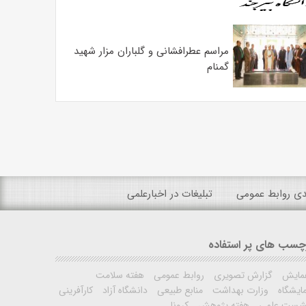
مراسم عطرافشانی و گلباران مزار شهید
گمنام
ندی روابط عمومی
تبلیغات در اخبارعلمی
چسب های پر استفاده
مایش
گزارش تصویری
روابط عمومی
هفته سلامت
ایشگاه
وزارت بهداشت
منابع طبیعی
دانشگاه آزاد
کارآفرینی
شست علمی
هفته پژوهش
کرونا