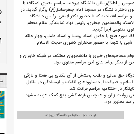
مومی و اطلاع‌رسانی دانشگاه بیرجند، مراسم معنوی اعتکاف با
 دانشجوی دختر دانشگاه در مسجد امام جعفرصادق(ع) برگزار گردید. در
age
 و مراسم افتتاحیه که با حضور دکتر لامعی، رئیس دانشگاه
اسلام والمسلمین جعفری، رئیس نهاد نمایندگی مقام معظم
n_on
وی متنوعی اجرا گردید.
فظ سوره فتح با حضور استاد روستا و استاد عاملی، چهار حلقه
ote
م شبی با شهدا با حضور سخنران کشوری حجت الاسلام
row_up
نجام مصاحبه‌های خبری با دانشجویان معتکف در شبکه خاوران و
 از دیگر برنامه‌های این مراسم معنوی بود.
رگاه حق تعالی و طلب بخشش از آن یکتای بی همتا و تازگی
سا
 اسلام و صیانت از دستاوردهای انقلاب و ایستادگی در مقابل
کار در اختتامیه مراسم قرائت شد.
وانی روایت زنان و همچنین قرعه کشی پنج کمک هزینه مشهد
راسم معنوی بود.
لینک اصل محتوا در دانشگاه بیرجند