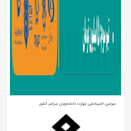
سومین المپیادملی مهارت دانشجویان سراسر کشور