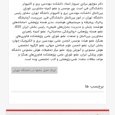
دکتر منوچهر مرادی سبزوار استاد دانشکده مهندسی برق و کامپیوتر
دانشکدگان فنی است. وی موسس و عضو کمیته مشاورین شورای
بین‌الملل دانشکده مهندسی برق و کامپیوتر دانشگاه تهران، مشاور رئیس
دانشگاه تهران در امور بین‌الملل دانشکدگان فنی، سرپرست آزمایشگاه
رباتیک پیشرفته و سیستم‌های هوشمند، مدیر هسته پژوهشی «سامانه‌های
هوشمند پایش و مدیریت بحران‌های طبیعی»، رئیس بخش ایران IEEE،
عضو هسته پژوهشی «روانپزشکی محاسباتی»، عضو کمیته راهبردی
مشاورین بین‌الملل و صنعت، عضو شورای علمی پژوهشکده فناوری‌های
همگرا، عضو هیات موسس انجمن علمی مهندسین برق و الکترونیک جهان-
بخش ایران، عضو انجمن علوم شناختی جهانی، عضو کارگروه تخصصی
هوش مصنوعی و آموزش ویژه، عضو مرکز تحقیقات هوش مصنوعی دانشگاه
علوم پزشکی ایران، عضو شورای علمی پژوهشکده فناوری‌های همگرا و
مولف مقالات متعدد علمی-پژوهشی و کتب تخصصی بوده است.
لینک اصل محتوا در دانشگاه تهران
برچسب ها