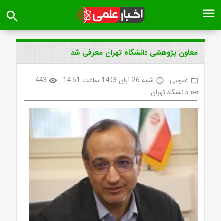
menu
search
معاون پژوهشی دانشگاه تهران معرفی شد
عمومی
شنبه 26 آبان 1403 ساعت 14:51
443
visibility
access_time
folder_open
دانشگاه تهران
link