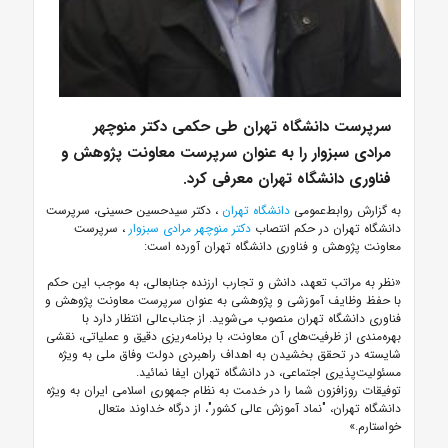
سرپرست دانشگاه تهران طی حکمی دکتر منوچهر
مرادی سبزوار را به عنوان سرپرست معاونت پژوهش و
فناوری دانشگاه تهران معرفی کرد.
به گزارش روابط‌عمومی
دانشگاه تهران
، دکتر سیدحسین حسینی، سرپرست
دانشگاه تهران در حکم انتصاب
دکتر منوچهر مرادی سبزوار
، سرپرست
معاونت پژوهش و فناوری دانشگاه تهران آورده است:
«نظر به مراتب تعهد، دانش و تجارب ارزنده جنابعالی، به موجب این حکم
با حفظ وظایف آموزشی و پژوهشی به عنوان سرپرست معاونت پژوهش و
فناوری دانشگاه تهران منصوب می‌شوید. از جناب‌عالی انتظار دارد با
بهره‌مندی از ظرفیت‌های آن معاونت، با برنامه‌ریزی دقیق و عملیاتی، نقشی
شایسته در تحقق بخشیدن به اهداف راهبردی دولت وفاق ملی به ویژه
مسئولیت‌پذیری اجتماعی، در دانشگاه تهران ایفا نمائید.
توفیقات روزافزون شما را در خدمت به نظام جمهوری اسلامی ایران به ویژه
دانشگاه تهران، "نماد آموزش عالی کشور"، از درگاه خداوند متعال
خواستارم.»