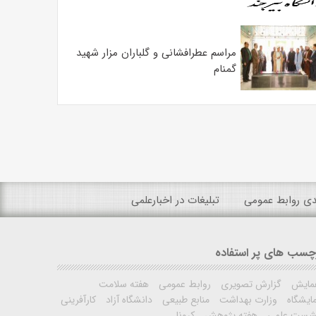
مراسم عطرافشانی و گلباران مزار شهید
گمنام
ندی روابط عمومی
تبلیغات در اخبارعلمی
چسب های پر استفاده
مایش
گزارش تصویری
روابط عمومی
هفته سلامت
ایشگاه
وزارت بهداشت
منابع طبیعی
دانشگاه آزاد
کارآفرینی
شست علمی
هفته پژوهش
کرونا