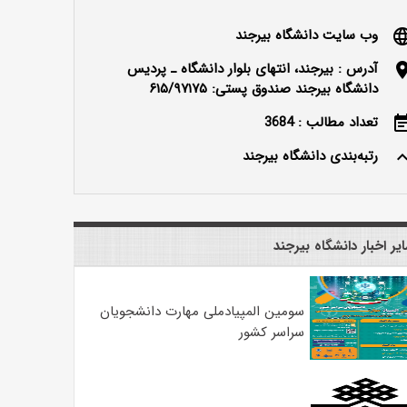
وب سایت دانشگاه بیرجند
langu
آدرس : بیرجند، انتهای بلوار دانشگاه ـ پردیس
locatio
دانشگاه بیرجند صندوق پستی: ۶۱۵/۹۷۱۷۵
تعداد مطالب : 3684
event_n
رتبه‌بندی دانشگاه بیرجند
keyboard_ar
یر اخبار دانشگاه بیرجند
سومین المپیادملی مهارت دانشجویان
سراسر کشور