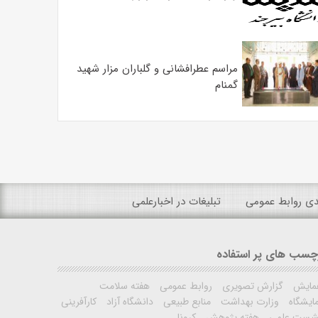
مراسم عطرافشانی و گلباران مزار شهید
گمنام
ندی روابط عمومی
تبلیغات در اخبارعلمی
چسب های پر استفاده
مایش
گزارش تصویری
روابط عمومی
هفته سلامت
ایشگاه
وزارت بهداشت
منابع طبیعی
دانشگاه آزاد
کارآفرینی
شست علمی
هفته پژوهش
کرونا