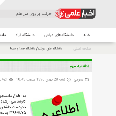
حرکت بر روی مرز علم
خانه
دانشگاه‌های دولتی
دانشگاه آزاد
دانش
صفحه اصلی
دانشگاه های دولتی
دانشگاه صدا و سیما
اطلاعیه مهم
عمومی
شنبه 28 بهمن 1396 ساعت 10:45
0421
visibility
access_time
folder_open
به اطلاع دانشجوی
کارشناسی ارشد) ورودی ۹۶
بادردست داشتن مد
۱۳۹۶/۱۱/۲۵ به دفترمعاونت آموزش و پژوهش دانشگاه (خانم جوادی) مراجعه کنند.