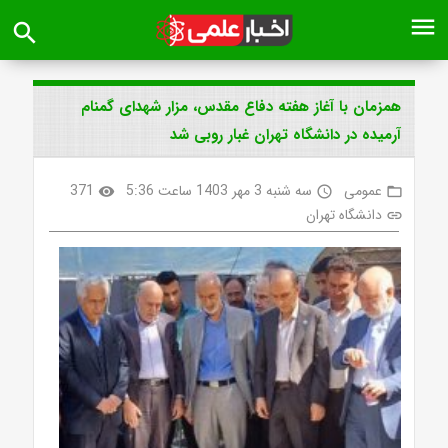
menu
search
همزمان با آغاز هفته دفاع مقدس، مزار شهدای گمنام
آرمیده در دانشگاه تهران غبار روبی شد
عمومی
سه شنبه 3 مهر 1403 ساعت 5:36
371
visibility
access_time
folder_open
دانشگاه تهران
link