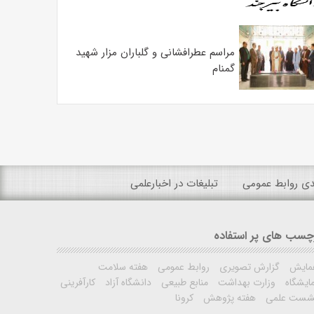
مراسم عطرافشانی و گلباران مزار شهید
گمنام
ندی روابط عمومی
تبلیغات در اخبارعلمی
چسب های پر استفاده
مایش
گزارش تصویری
روابط عمومی
هفته سلامت
ایشگاه
وزارت بهداشت
منابع طبیعی
دانشگاه آزاد
کارآفرینی
شست علمی
هفته پژوهش
کرونا