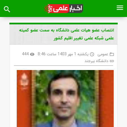
menu
search
انتصاب عضو هیات علمی دانشگاه به سمت عضو کمیته
علمی شبکه علمی تغییر اقلیم کشور
عمومی
یکشنبه 1 مهر 1403 ساعت 8:46
444
visibility
access_time
folder_open
دانشگاه بیرجند
link