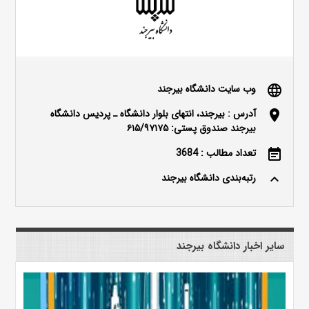
وب سایت دانشگاه بیرجند
language
آدرس : بیرجند، انتهای بلوار دانشگاه ـ پردیس دانشگاه
location_on
بیرجند صندوق پستی: ۶۱۵/۹۷۱۷۵
تعداد مطالب : 3684
event_note
رتبه‌بندی دانشگاه بیرجند
keyboard_arrow_up
سایر اخبار دانشگاه بیرجند