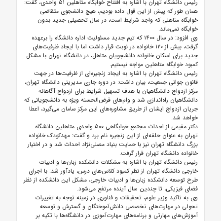
رئیس دانشگاه تهران با اشاره به افتتاح خوابگاه متاهلین ۵۱ واحدی، گفت:
همان طور که پیش از این قول داده بودیم، هیچ دانشجوی متقاضی
خوابگاه متاهلی که واجد شرایط است، در سال تحصیلی جدید بدون
خوابگاه نمی‌ماند.
وی افزود: در سال ۱۴۰۰ که تیم جدید مسئولیت اداره دانشگاه را برعهده
گرفت، بیش از ۱۲۰ خانواده در نوبت قرار داشت اما با ایجاد ظرفیت‌های
جدید برای اسکان خانواده دانشجویان متاهل، در دانشگاه تهران با مشکل
کمبود خوابگاه متاهلین مواجه نیستیم.
رئیس دانشگاه تهران با اشاره به ایجاد زنجیره‌ای از ظرفیت‌ها در جهت
قانون جوانی جمعیت، بیان داشت: در دوره جاری مدیریتی دانشگاه تهران،
مرکز ازدواج دانشگاهیان با هدف تسهیل شرایط برای ازدواج آگاهانه
دانشگاهیان راه‌اندازی شد و وام‌های قرض‌الحسنه ویژه به دانشجویانی که
جریان ازدواج ایشان از طریق مشاوره‌های این مرکز سامان می‌گیرد، اعطا
خواهد شد.
دکتر مقیمی از احداث مجتمع خوابگاهی ۵۰۰ واحدی متاهلین دانشگاه
تهران به عنوان حلقه‌ای از این زنجیره نام برد و گفت: مهدکودک خانواده
بزرگ دانشگاه تهران نیز با حمایت بنیاد مصلی‌نژاد احداث شد و در اختیار
خانواده دانشگاه تهران قرار گرفت.
رئیس دانشگاه تهران با اشاره به مشکلات دانشکده زبان‌ها و ادبیات
خارجی دانشگاه تهران از نظر کمبود کلاس‌های درس، یادآور شد: با اجرای
طرح توسعه دانشکده زبان‌ها و ادبیات خارجی، مشکل این دانشکده از نظر
فضای فیزیکی، تا چندین سال آینده مرتفع می‌شود.
وی به تاکید وزیر علوم، تحقیقات و فناوری در زمینه توجه به تغییرات
تحولی در مهارت‌های تخصصی دانش‌آموختگان و گسترش و توسعه
آموزش‌های مهارتی و برنامه‌های مهارت‌آموزی در دانشگاه‌ها با تکیه بر