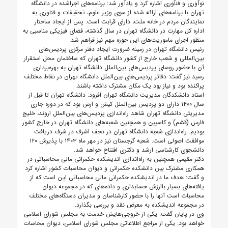
نوآوری و فنآوری اشاره کرد و یادآور شد: برنامه‌های اجراشده در دانشگاه
تهران با برنامه‌های ارائه شده از سوی وزیر علوم، تحقیقات و فناوری به
نمایندگان مردم در خانه ملت، دارای قرابت است. پس از ایجاد ساختار
اداره کل مهارت در دانشگاه تهران در سال گذشته، فضای فیزیکی مناسبی به
منظور اجرای ماموریت‌های این حوزه مهم نیز فراهم شد.
رئیس دانشگاه تهران در زمینه ضرورت ایجاد دفتر مرکزی پردیس‌های
بین‌المللی و شعب خارج از کشور دانشگاه تهران که ساختمان محل استقرار
آن با حضور روسای پردیس‌های بین‌الملل دانشگاه تهران به بهره‌برداری
رسید نیز گفت: دفاتر پردیس‌های بین‌الملل دانشگاه تهران در نقاط مختلف
پراکنده بود و نیاز بود یک مکان مشترک داشته باشند.
استاد دانشکدگان مدیریت دانشگاه تهران افزود: دانشگاه تهران تا قبل از
سال ۱۴۰۰ دارای دو پردیس بین‌الملل کیش و ارس بود که در دوره جاری
مدیریتی دانشگاه تهران شاهد راه‌اندازی پردیس‌های بین‌الملل اروند، خلیج
فارس (قشم) و کاسپین و همچنین شعبه‌های دانشگاه تهران در خارج کشور
بودیم. راه‌اندازی شعبه دانشگاه تهران در نجف اشرف در شرف دریافت
موافقت اصولی است. شعبه گرجستان نیز در مهر ماه ۱۴۰۳ با پذیرش ۱۲۰
دانشجوی کارشناسی ارشد و دکتری افتتاح خواهد شد.
دکتر مقیمی همچنین به راه‌اندازی اندیشکده حکمرانی مالی محاسباتی در
همکاری مشترک بین دانشکده حکمرانی و دیوان محاسبات کشور اشاره کرد
و گفت: هدف ما در اندیشکده حکمرانی مالی محاسباتی این است که از
یافته‌های بسیار باارزش حسابداری و داده‌های که در مجموعه دیوان
محاسبات است آنها را با حضور کارشناسان و مدیران دستگاه‌های مختلف
در مجموعه اندیشکده به معرض نقد و بررسی بگذارد.
وی در پایان گفت: یکی از خروجی‌هایش خدمت به مجلس شورای اسلامی
خواهد بود. یکی از مراجع اطلاعاتی مجلس شورای اسلامی، دیوان محاسات