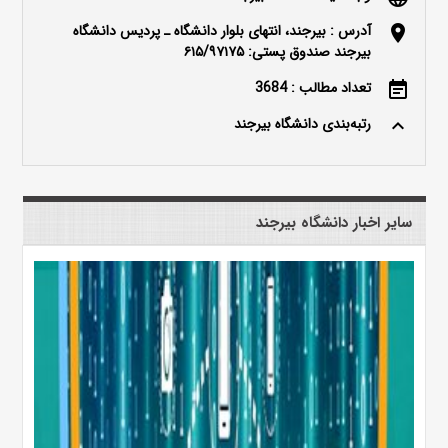
آدرس : بیرجند، انتهای بلوار دانشگاه ـ پردیس دانشگاه
location_on
بیرجند صندوق پستی: ۶۱۵/۹۷۱۷۵
تعداد مطالب : 3684
event_note
رتبه‌بندی دانشگاه بیرجند
keyboard_arrow_up
سایر اخبار دانشگاه بیرجند