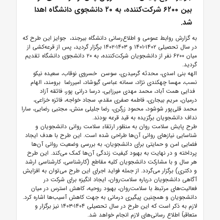
بین ۶۲۰۰ شرکت‌کننده، به ۲۰ دانشجوی دانشگاه اهدا
شد.
به گزارش روابط عمومی و اطلاع‌رسانی دانشگاه بیرجند، جوایز این طرح که
در سال تحصیلی ۱۴۰۲-۱۴۰۱ و ۱۴۰۳-۱۴۰۲ برگزار گردید، پس از قرعه‌کشی از
میان ۶۲۰۰ نفر از دانشجویان شرکت‌کننده، به ۲۰ دانشجوی دانشگاه تقدیم
گردید.
الهه بنی اسدی، محدثه گرمیدری، سوسن خسروی نوقاب، سعیده نیکو
نسب، مهسا چهکندی نژاد، سمانه عباسی گیوشاد، امیررضا برومند، الهام
فدایی همت آباد، محمد مهدی میرزایی، درسا درانی پور، فائقه آزاد
درمیان، مریم بیجاری، فاطمه صفری مقدم، سجاد خواجه، فائزه خزاعی،
محمد قلی‌پور شوشود، محمود زرگری، رضا جلیلی منش، مجتبی رضایی، سارا
نداف دانشجویان برگزیده به قید قرعه بودند.
طرح پایش سلامت روان به منظور ارتقاء سلامت روانی دانشجویان و
شناسایی نیازهای روانی آن‌ها طراحی شده است. این طرح با هدف ایجاد
فضایی امن و حمایتی برای دانشجویان، به بررسی وضعیت روانی آن‌ها
پرداخته و در نهایت به بهبود کیفیت زندگی آن‌ها کمک می‌کند. این طرح
هر سال و با مشارکت دانشجویان کلیه مقاطع (کارشناسی، کارشناسی ارشد
و دکتری) برگزار می‌گردد. از جمله فواید اجرای این طرح می‌توان به افزایش
آگاهی دانشجویان درباره سلامت‌روان، ایجاد انگیزه برای شرکت در
فعالیت‌های مرتبط با سلامت‌روان، بهبود روحیه، کاهش استرس در میان
دانشجویان و همچنین پیگیری درمانی به جهت کاهش آسیب‌ها اشاره کرد.
لازم به ذکر است که این طرح در سال تحصیلی ۱۴۰۴-۱۴۰۳ نیز برگزار و
متعاقباً اطلاع رسانی‌های لازم انجام خواهد شد.