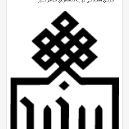
سومین المپیادملی مهارت دانشجویان سراسر کشور