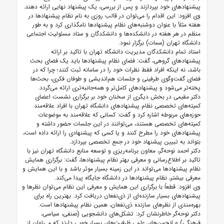
پیشنهادهای خود بپردازند و پس از بررسی، یک پیشنهاد نهایی ارائه دهند.
وی افزود: این اقدام را می‌توان در قالب روزی به نام نظام پیشنهادها در
هفته مثلاً با عنوان دوشنبه‌های نظام پیشنهادها نامگذاری کرد و به طور
منظم در هر هفته در دانشکده‌ها و دانشکدگان و ستاد مسئولیت اجتماعی
دانشگاه تهران (سمات) برگزار نمود.
استاد تمام دانشکدگان مدیریت دانشگاه تهران با تاکید بر ارائه
پیشنهادهای گروهی، گفت: فضای نظام پیشنهادها باید یک فضای بحث
باشد، نه اینکه افراد فقط نظرات خود را در سامانه ثبت کنند؛ چرا که در
فضای گفت‌وگوی طرفینی و جلسات هم‌اندیشی و طوفان فکری، بحث‌ها
پخته‌تر می‌شود و پیشنهادهای کامل‌تر و همه‌جانبه‌تری ارائه می‌گردد.
دکتر مقیمی در بخش دیگری از سخنان خود بر برگزاری نشست اعضای
کمیته‌های تخصصی نظام پیشنهادهای دانشگاه تهران با افراد علاقه‌مند
حوزه‌های مربوطه اشاره کرد و گفت: کسانی که علاقه‌مند به موضوعات
کمیته‌های تخصصی هستند، می‌توانند در این جلسات حضور داشته و
پیشنهادهای خود را مطرح کنند و یا کسی که پیشنهادی را ارائه داده است،
بتواند به تبیین پیشنهاد خود در جمع تخصصی بپردازد.
دکتر احمد نوحه‌گر، معاون برنامه‌ریزی و توسعه منابع دانشگاه تهران نیز با
تاکید بر اطلاع‌رسانی و معرفی بهتر نظام پیشنهادها، گفت: برگزاری همایش
نظام پیشنهادها می‌تواند در این زمینه بسیار موثر باشد و با این همایش و
معرفی بیشتر، نظام پیشنهادها در دانشگاه جایگاه پیدا می‌کند.
وی افزود: قطعاً با برگزاری این همایش و معرفی این نظام می‌توان نظرها و
پیشنهادهای بسیار سازنده‌ای از ذی‌نفعان دریافت کرد. بهترین راه برای
بهره‌مندی از نظرهای سازنده ذی‌نفعان، همین نظام پیشنهادها است.
دکتر نوحه‌گر خاطرنشان کرد: تشکل‌های دانشجویی (صنفی، سیاسی،
فرهنگی) و انجمن‌های علمی ظرفیت‌های بسیار خوبی دارند که می‌توان از