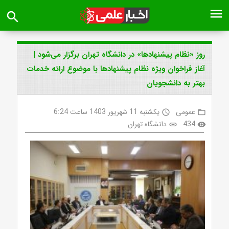
menu
search
روز «نظام پیشنهادها» در دانشگاه تهران برگزار می‌شود |
آغاز فراخوان ویژه نظام پیشنهادها با موضوع ارائه خدمات
بهتر به دانشجویان
عمومی
یکشنبه 11 شهریور 1403 ساعت 6:24
access_time
folder_open
434
دانشگاه تهران
link
visibility