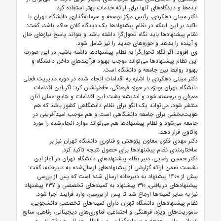
ایده‌ها و دیدگاه‌های آنها برای ارائه خدمات بهتر استفاده کرد.
دکتر مبینی دهکردی، رئیس مرکز توسعه و سرمایه‌گذاری دانشگاه تهران با
تاکید بر این اینکه در نظام پیشنهادها یک دیدگاه کلان حاکم باشد، گفت:
نظام پیشنهادها باید نگاه تحول‌گرا داشته باشد و بتواند پاسخ نیازهای حال
و آینده را بدهد و حوزه‌های جدید را نیز شامل شود.
وی افزود: اگر نگاه تحول‌گرا به نظام پیشنهادها داشته باشیم در این صورت
این نظام پیشنهادها می‌تواند موجب بهبود فرآیندهای داخل دانشگاه و
بهبود روابط بین جامعه و دانشگاه است.
دکتر مبینی دهکردی با اشاره به اقدامات انجام شده در دوره مدیریت فعلی
دانشگاه تهران بویژه در حوزه فرهنگی، خاطرنشان کرد: اگر این اقدامات
معرفی و برجسته شود و اندیشه پشت این اقدامات و نتایج عملی آنان
منتشر شود، می‌تواند یک الگو برای نظام دانشگاهی کشور باشد که هم
هویت‌بخشی برای جامعه دانشگاهی است و هم موجب امیدآفرینی در
جامعه می‌شود و نظام پیشنهادها هم می‌تواند موارد انجام‌شده را مورد
واکاوی قرار دهد.
دکتر مهدی فکور، معاون پژوهش و فناوری دانشگاه تهران نیز بر
ساختارمندی نظام پیشنهادها برای حصول نتیجه تاکید کرد.
دکتر حسین رضایی، دبیر نظام پیشنهادهای دانشگاه تهران در آغاز این
نشست ضمن ارائه گزارشی از پیشنهادهای ارسال‌شده به دبیرخانه، گفت:
بیش از ۱۴۰۰ پیشنهاد به دبیرخانه ارسال شده است که پس از بررسی
پیشنهادهای دریافتی، ۳۹۰ پیشنهاد به کمیته‌های تخصصی و ۲۳۷ پیشنهاد
نیز به سایر کمیته‌ها ارجاع شد تا پس از بررسی، وارد فرایند اجرا شود.
نظام پیشنهادهای دانشگاه تهران دارای کمیته‌های تخصصی دانشجویی،
ماموریت‌های ویژه، فرهنگی و اجتماعی، فناوری‌های دیجیتالی، رفاهی، منابع
انسانی، مالی، بودجه و سرمایه‌گذاری، بین‌الملل، عمرانی و پشتیبانی و