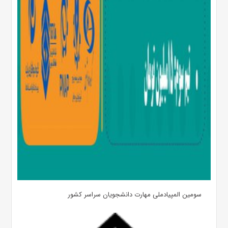
سومین المپیادملی مهارت دانشجویان سراسر کشور