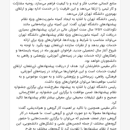
منابع انسانی صاحب فکر و ایده و با کیفیت فراهم می‌سازد، روحیه مشارکت
و کار تیمی را ارتقا می‌دهد و این ظرفیت را در خدمت اداره بهتر و ارتقای
بهره‌وری دانشگاه تهران قرار می‌دهد.
رئیس دانشگاه تهران با اشاره به ایجاد کمیته ماموریت‌های ویژه نظام
پیشنهادهای دانشگاه تهران، گفت: این کمیته برای برنامه‌هایی مانند
نکوداشت ۱۷۵۷ سال سنت آموزش عالی در ایران، پیشنهادهای بسیاری
دریافت کرد. کمیته ماموریت‌های ویژه نظام پیشنهادهای دانشگاه تهران
می‌تواند متناسب با شرایط و رویدادها، فراخوان‌های ویژه برای ارائه
خدمات بهتر بدهد و از نظرات سازنده ذی‌نفعان بهره بگیرد. با توجه به
شروع آغاز سال تحصیلی جدید، فراخوان شهریور ماه در زمینه بایسته‌ها و
راهکارهای ارائه خدمات بهتر در زمینه‌های آموزشی، پژوهشی و رفاهی به
دانشجویان خواهد بود.
دکتر مقیمی خاطرنشان کرد: هدف از دریافت پیشنهادهای ذی‌نفعان، ارتقای
کیفیت خدمات است و این فراخوان‌ها می‌تواند در زمینه‌های آموزشی،
فرهنگی، رفاهی، زیرساختی و پژوهشی باشد و به صورت موضوعی و به
تناسب موقعیت‌ها می‌توان فراخوان‌های ویژه داشت.
رئیس دانشگاه تهران با اشاره به پیشنهاد مطرح‌شده برای برگزاری جشنواره
نظام پیشنهادها، ضمن موافقت با برگزاری این جشنواره، بر اطلاع‌رسانی
صحیح و دقیق تبلیغات محیطی برای معرفی بیشتر نظام پیشنهادها تاکید
کرد.
دکتر مقیمی همچنین با تاکید بر اهمیت کار گروهی و هم‌اندیشی، گفت:
پیشنهادها معمولاً به دو صورت فردی و گروهی است. ما همیشه در کار
گروهی دچار ضعف هستیم که می‌توان با برگزاری نشست‌هایی با حضور
گروه‌های مختلف از جمله انجمن‌های علمی و تشکل‌های دانشجویی، این
جنبه از نظام پیشنهادها را تقویت کرد تا گروه‌های مختلف به طرح