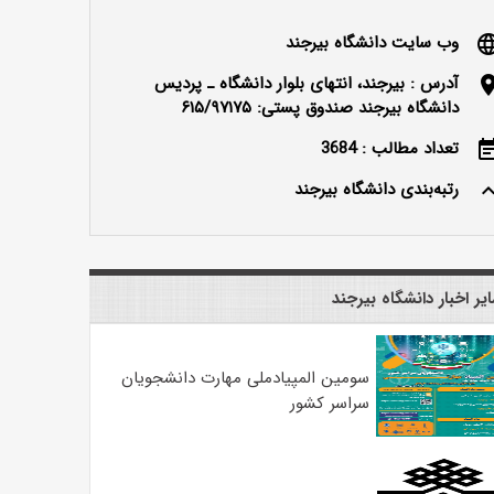
وب سایت دانشگاه بیرجند
langu
آدرس : بیرجند، انتهای بلوار دانشگاه ـ پردیس
locatio
دانشگاه بیرجند صندوق پستی: ۶۱۵/۹۷۱۷۵
تعداد مطالب : 3684
event_n
رتبه‌بندی دانشگاه بیرجند
keyboard_ar
یر اخبار دانشگاه بیرجند
سومین المپیادملی مهارت دانشجویان
سراسر کشور