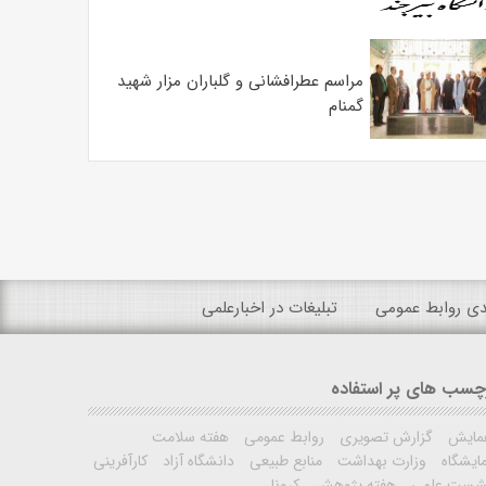
مراسم عطرافشانی و گلباران مزار شهید
گمنام
ندی روابط عمومی
تبلیغات در اخبارعلمی
چسب های پر استفاده
مایش
گزارش تصویری
روابط عمومی
هفته سلامت
ایشگاه
وزارت بهداشت
منابع طبیعی
دانشگاه آزاد
کارآفرینی
شست علمی
هفته پژوهش
کرونا