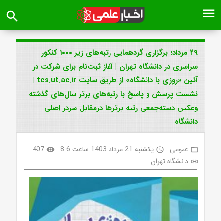
menu
search
۲۹ مرداد؛ برگزاری گردهمایی رتبه‌های زیر ۱۰۰۰ کنکور
سراسری در دانشگاه تهران | آغاز ثبت‌نام برای شرکت در
آئین «روزی با دانشگاه» از طریق سایت tcs.ut.ac.ir |
نشست پرسش و پاسخ با رتبه‌های برتر سال‌های گذشته
وعکس دسته‌جمعی رتبه برترها درمقابل سردر اصلی
دانشگاه
عمومی
یکشنبه 21 مرداد 1403 ساعت 8:6
407
visibility
access_time
folder_open
دانشگاه تهران
link