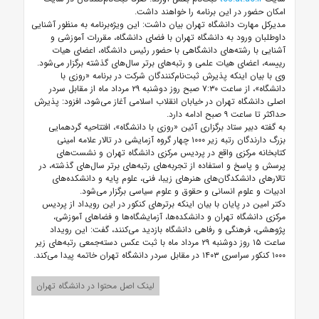
امکان حضور در این برنامه را خواهند داشت.
مدیرکل مهارت دانشگاه تهران بیان داشت: این ویژه‌برنامه به منظور آشنایی
داوطلبان ورود به دانشگاه تهران با فضای دانشگاه، مقررات آموزشی و
آشنایی با رشته‌های دانشگاهی با حضور رئیس دانشگاه، اعضای هیات
رییسه، اعضای هیات علمی و رتبه‌های برتر سال‌های گذشته برگزار می‌شود.
وی با بیان اینکه پذیرش ثبت‌نام‌کنندگان شرکت در برنامه «روزی با
دانشگاه»، از ساعت ۷:۳۰ صبح روز دوشنبه ۲۹ مرداد ماه از مقابل سردر
اصلی دانشگاه تهران در خیابان انقلاب اسلامی آغاز می‌شود، افزود: پذیرش
حداکثر تا ساعت ۹ صبح ادامه دارد.
به گفته دبیر ستاد برگزاری آئین «روزی با دانشگاه»، افتتاحیه گردهمایی
بزرگ دارندگان رتبه زیر ۱۰۰۰ چهار گروه آزمایشی در تالار علامه امینی
کتابخانه مرکزی واقع در پردیس مرکزی دانشگاه تهران و نشست‌های
پرسش و پاسخ و استفاده از تجربه‌های رتبه‌های برتر سال‌های گذشته، در
تالارهای دانشکدگان‌های هنرهای زیبا، فنی، علوم پایه و دانشکده‌های
ادبیات و علوم انسانی و حقوق و علوم سیاسی برگزار می‌شود.
دکتر امین در پایان با بیان اینکه برترهای کنکور در این رویداد از پردیس
مرکزی دانشگاه تهران و دانشکده‌ها، آزمایشگاه‌ها و فضاهای آموزشی،
پژوهشی، فرهنگی و رفاهی دانشگاه بازدید می‌کنند، گفت: این رویداد
ساعت ۱۵ روز دوشنبه ۲۹ مرداد ماه با ثبت عکس دسته‌جمعی رتبه‌های زیر
۱۰۰۰ کنکور سراسری ۱۴۰۳ در مقابل سردر دانشگاه تهران خاتمه پیدا می‌کند.
لینک اصل محتوا در دانشگاه تهران