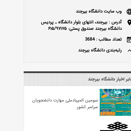
وب سایت دانشگاه بیرجند
langu
آدرس : بیرجند، انتهای بلوار دانشگاه ـ پردیس
locatio
دانشگاه بیرجند صندوق پستی: ۶۱۵/۹۷۱۷۵
تعداد مطالب : 3684
event_n
رتبه‌بندی دانشگاه بیرجند
keyboard_ar
یر اخبار دانشگاه بیرجند
سومین المپیادملی مهارت دانشجویان
سراسر کشور