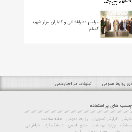
مراسم عطرافشانی و گلباران مزار شهید
گمنام
ندی روابط عمومی
تبلیغات در اخبارعلمی
چسب های پر استفاده
مایش
گزارش تصویری
روابط عمومی
هفته سلامت
ایشگاه
وزارت بهداشت
منابع طبیعی
دانشگاه آزاد
کارآفرینی
شست علمی
هفته پژوهش
کرونا