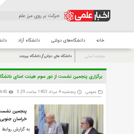
حرکت بر روی مرز علم
خانه
دانشگاه‌های دولتی
دانشگاه آزاد
دانش
صفحه اصلی
دانشگاه های دولتی
دانشگاه بیرجند
برگزاری پنجمین نشست از دور سوم هیئت امنای دانشگا
عمومی
پنجشنبه 4 مرداد 1403 ساعت 5:29
640
visibility
access_time
folder_open
پنجمین نشست ا
خراسان جنوبی روز چهارشنبه
به گزارش روابط 