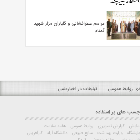
مراسم عطرافشانی و گلباران مزار شهید
گمنام
ندی روابط عمومی
تبلیغات در اخبارعلمی
چسب های پر استفاده
مایش
گزارش تصویری
روابط عمومی
هفته سلامت
ایشگاه
وزارت بهداشت
منابع طبیعی
دانشگاه آزاد
کارآفرینی
شست علمی
هفته پژوهش
کرونا