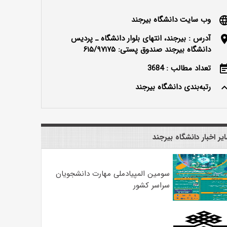
وب سایت دانشگاه بیرجند
langu
آدرس : بیرجند، انتهای بلوار دانشگاه ـ پردیس
locatio
دانشگاه بیرجند صندوق پستی: ۶۱۵/۹۷۱۷۵
تعداد مطالب : 3684
event_n
رتبه‌بندی دانشگاه بیرجند
keyboard_ar
یر اخبار دانشگاه بیرجند
سومین المپیادملی مهارت دانشجویان
سراسر کشور