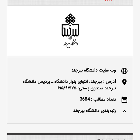
وب سایت دانشگاه بیرجند
language
آدرس : بیرجند، انتهای بلوار دانشگاه ـ پردیس دانشگاه
location_on
بیرجند صندوق پستی: ۶۱۵/۹۷۱۷۵
تعداد مطالب : 3684
event_note
رتبه‌بندی دانشگاه بیرجند
keyboard_arrow_up