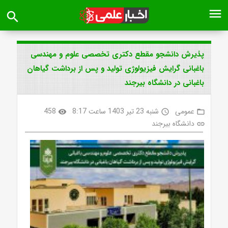
menu
search
پذیرش دانشجو مقطع دکتری تخصصی علوم و مهندسی
باغبانی گرایش فیزیولوژی تولید و پس از برداشت گیاهان
باغبانی در دانشگاه بیرجند
عمومی
شنبه 23 تیر 1403 ساعت 8:17
458
visibility
access_time
folder_open
دانشگاه بیرجند
link