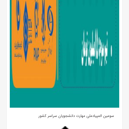
سومین المپیادملی مهارت دانشجویان سراسر کشور