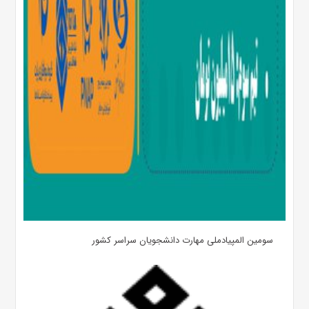
سومین المپیادملی مهارت دانشجویان سراسر کشور