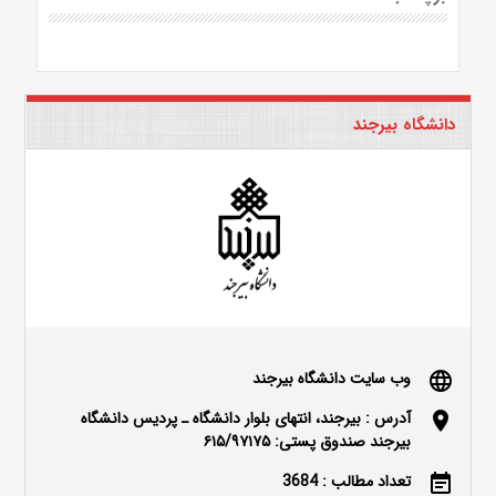
دانشگاه بیرجند
وب سایت دانشگاه بیرجند
language
آدرس : بیرجند، انتهای بلوار دانشگاه ـ پردیس دانشگاه
location_on
بیرجند صندوق پستی: ۶۱۵/۹۷۱۷۵
تعداد مطالب : 3684
event_note