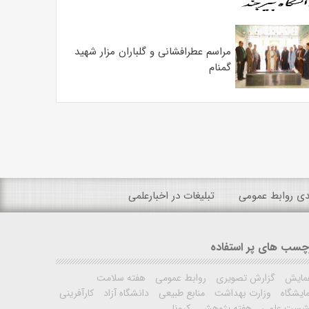
مراسم عطرافشانی و گلباران مزار شهید
گمنام
ندی روابط عمومی
تبلیغات در اخبارعلمی
چسب های پر استفاده
مایش
گزارش تصویری
روابط عمومی
هفته سلامت
ایشگاه
وزارت بهداشت
منابع طبیعی
دانشگاه آزاد
کارآفرینی
شست علمی
هفته پژوهش
کرونا