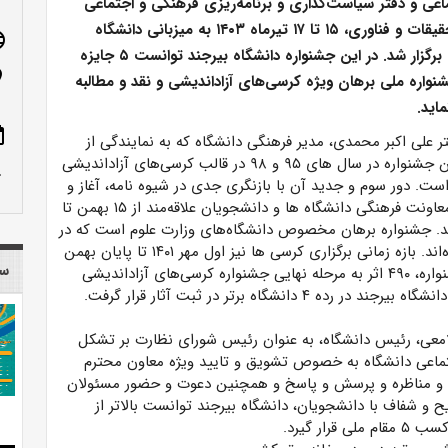
اعی و دفتر سیاست‌گذاری و برنامه‌ریزی فرهنگی و اجتماعی
وزارت علوم، تحقیقات و فناوری، ۱۵ تا ۱۷ تیرماه ۱۴۰۳ به میزبانی دانشگاه
age
علامه‌طباطبائی برگزار شد. در این جشنواره دانشگاه بیرجند توانست ۵ جایزه
n_on
واره ملی برهان ویژه کرسی‌های آزاداندیشی و نقد و مطالبه
اید.
ote
ر علی­ اکبر محمدی، مدیر فرهنگی دانشگاه که به نمایندگی از
دانشگاه بیرجند در این جشنواره شرکت کرده بود، گفت: این جشنواره در سال ­های ۹۵ و ۹۸ در قالب کرسی‌های آزاداندیشی
row_up
ت. دور سوم و جدید آن با بازنگری جدی در شیوه ­نامه، آغاز و
فرایند اجرایی آن از دی­ماه سال گذشته آغاز شد. مسئولان معاونت فرهنگی دانشگاه ­ها و دانشجویان علاقه‌مند از ۱۵ بهمن تا
 کنند. جشنواره برهان مخصوص دانشگاه‌های وزارت علوم است که در
سال‌های گذشته در فضای کرسی‌های آزاداندیشی فعال بوده‌اند. بازه زمانی برگزاری کرسی ­ها نیز اول مهر ۱۴۰۱ تا پایان بهمن
سا
­ماه ۱۴۰۲ بوده است. وی افزود، براساس اعلام دبیرخانه جشنواره، ۴۹۰ اثر به مرحله نهایی جشنواره کرسی‌های آزاداندیشی
شگاه برتر در ثبت آثار قرار گرفت.
امعی، رئیس دانشگاه، به­ عنوان رئیس شورای نظارت بر تشکل
اعی دانشگاه به ­خصوص تشویق و تایید ویژه معاون محترم
نقد و مناظره و پرسش و پاسخ و همچنین دعوت و حضور مسئولان
 شفاف با دانشجویان، دانشگاه بیرجند توانست بالاتر از
ر گیرد.