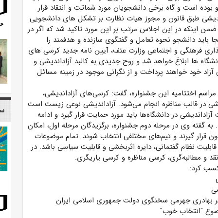
 بوده است و گاه برخی دانشجویان مورد شماتت و انتقاد قرار
زاداندیشی طبق قانون و مجوز هیات نظارت بر تشکل­ های دانشجویی
 ضمن اینکه در این اجلاس مرتب بر این مورد تاکید شد که اگر در
جا باید دانشجو نحوه تعامل و گفتگوی سازنده و هدفمند را
ذاری فرهنگی و اجتماعی وزارت عتف، آیین­ نامه جدید کرسی­ های
نشگاه ­ها ابلاغ خواهد شد و روح جدیدی به کالبد آزاداندیشی و
ن آزاد خود خواهند پرداخت و از نگرانی موجود در زمینه مسائل
مراسم اختتامیه این جشنواره، گفت: کرسی‌­های آزاداندیشی،
یشی در قالب مناظره انجام می‌شود. آزاداندیشی نوعی زیست است
سا
آزاداندیشی در دانشگاه‌ها باید مورد حمایت قرار گیرد و ادامه
 به گفته وی در مرحله دوم جشنواره، برگزیدگان مرحله اول، امکان
ون قرار ‌گیرند و تیم‌های مختلفی انتخاب ‌شوند. تمام موضوعات
 قابلیت نظام گفتمانی، دایره اثربخشی و قابلیت سیاسی باشد. در
نقد و مطالبه‌گری، کرسی مناظره و کرسی یاریگری.
کسب کرد:
شی
ر بهادری جهرمی سخنگوی دولت جمهوری اسلامی ایران
وضوع "انتخاب خوب"