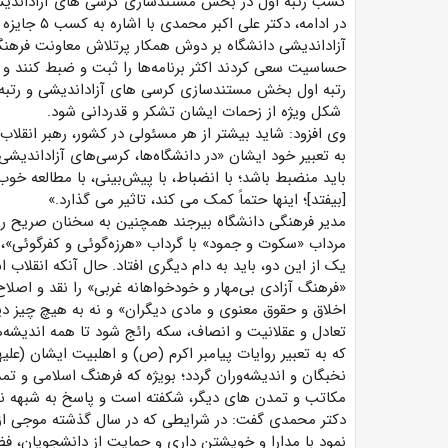
کسب رتبه اول در بخش مستندسازی کرسی­ های آزاداندیشی 
در ادامه، د
آزاداندیشی دانشگاه بر دوش همکار پرتلاش معاونت فرهنگ
حساسیت سعی کردند اکثر برنامه‌ها را ثبت و ضبط کنند و در
رتبه اول بخش مستندسازی کرسی­ های آزاداندیشی و رتبه دو
شکل ویژه از زحمات ایشان تشکر و قدردانی شود.
وی افزود: شاید بیشتر از هر مسئولی در کشور، رهبر انقلاب بر
به تعبیر خود ایشان «در دانشگاه‌ها، کرسی‌های آزاداندیشی 
باید منضبط باشد؛ با انضباط، با پیش‌بینی، با مطالعه خو
[بیفتد]؛ اینها حتماً کمک می­ کند، تاثیر می­ گذارد.»
مدیر فرهنگی دانشگاه بیرجند همچنین به سخنان صریح رهبری 
مرداب‌ «سکوت‌ و جمود» با گرداب‌ «هرزه‌گوئی‌ و کفرگوئی‌»، 
یک‌ از این‌ دو، باید به‌ دام‌ دیگری‌ افتاد. حال‌ آنکه‌ انقلا
«فرهنگ‌ آزادی‌ بی‌مهار و خودخواهانه‌ غربی‌» را نقد و اصلاح‌
اخلاق‌ و حقوق‌ معنوی‌ و مادی‌ دیگران‌» و نه‌ به‌ هیچ‌ چیز 
تعادل‌ و عقلانیت‌ و انصاف‌، سکه‌ رائج‌ شود تا همه اندیشه‌ه
که‌ به‌ تعبیر روایات‌ پیامبر اکرم‌ (ص‌) و اهلبیت‌ ایشان‌ (عل
نخبگان‌ و اندیشه‌وران‌ گردد؛ بویژه‌ که‌ فرهنگ‌ اسلامی‌ و ت
مکاتب‌ و تمدن­ های‌ دیگر، شکفته‌ است‌ و پاسخ‌ به‌ شبهه‌ 
دکتر محمدی گفت: در شرایطی که در سال گذشته موجی از 
نمود با مدارا و خویشتن داری و حمایت از دانشجویان، فضای