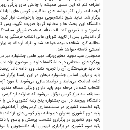
اعتراف کنم که این مسیر همیشه با چالش ­های بزرگی روبرو
گرفته­ اند، ولی اکثر برنامه ­های مناظره و کرسی­ های آ
برگزار شد. نباید هیچ دانشجویی مورد بازخواست قرار گیرد
دانشگاه این بحث ­ها و مطالبه ­گری­ها صورت نگیرد، پس ک
بیاموزد و یا تمرین کند. الحمدلله به همت شورای سیاست­گ
آزاداندیشی پس از تایید شورای عالی انقلاب فرهنگی به دا
مطالبه ­گری شفاف دمیده خواهد شد و افراد آزادانه به بیا
امنیتی کاسته خواهد شد.
همچنین سیدمجید مطهری­‌نژاد، دبیر علمی جشنواره نیز در 
رویکردهای مختلفی در دانشگاه‌ها دارند و موضوع آزاداند
که باید فرهیختگان آن را تجربه کنند. وی ادامه داد: زیست 
یابد و براین اساس جشنواره برهان در این راستا برگزار شد.
ادامه فعالیت می‌یابند و توانمندسازی می‌شوند تا مورد آزم
انتخاب­ شده در مرحله دوم باید دارای ویژگی مساله­­ مندی،
مسابقه، سه نوع کرسی برگزار می‌شود که عبارتند از؛ کرسی 
دانشگاه بیرجند در این جشنواره پنج رتبه کشوری ذیل را 
رتبه نخست کشوری در مستندسازی کرسی‌های آزاداندیشی
رتبه دوم کشوری بعنوان دبیرخانه برتر کرسی‌های آزاداندی
رتبه دوم کشوری در برگزاری نشست پرسش و پاسخ با دکت
رتبه سوم کشوری در برگزاری تریبون آزاد دانشجویی با م