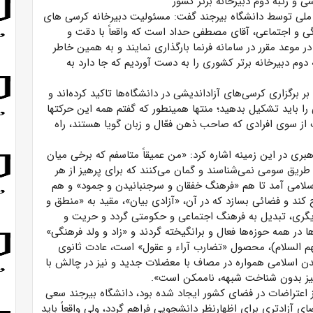
و رتبه دوم دبیرخانه برتر کشور
کتر علی ­اکبر محمدی با اشاره به کسب ۵ جایزه ملی توسط دانشگاه بیرجند گفت: مسئولیت دبیرخانه کرسی­ های
ی و اجتماعی، آقای مصطفی حداد است که واقعاً با دقت و
 موعد مقرر در سامانه فرنما بارگذاری نمایند و به­ همین خاطر
م دبیرخانه برتر کشوری را به­ دست آوردیم که جا دارد به
 برگزاری کرسی­‌های آزاداندیشی در دانشگاه‌ها تاکید کرده‌­اند و
را باید تشکیل بدهید؛ منتها همین­طور که گفتم همه این حرکت­ها
ب از سوی افرادی که صاحب ذهن فعّال و زبان گویا هستند، راه
در این زمینه اشاره کرد: «من‌ عمیقاً متاسفم‌ که‌ برخی‌ میان‌
طریق‌ سومی‌ نمی‌شناسند و گمان‌ می‌کنند که‌ برای‌ پرهیز از هر
ب‌ اسلامی‌ آمد تا هم‌ «فرهنگ‌ خفقان‌ و سرجنبانیدن‌ و جمود» و هم‌
 کند و فضائی‌ بسازد که‌ در آن‌، «آزادی‌ بیان‌»، مقید به‌ «منطق‌ و
دیگری، تبدیل‌ به‌ فرهنگ‌ اجتماعی‌ و حکومتی‌ گردد و حریت‌ و
ا در همه حوزه‌ها فعال‌ و برانگیخته‌ گردند و «زاد و ولد فرهنگی‌»
یهم‌ السلام‌)، محصول‌ «تضارب‌ آراء و عقول‌» است‌، عادت‌ ثانوی‌
مدن‌ اسلامی‌ همواره‌ در مصاف‌ با معضلات‌ جدید و نیز در چالش‌ با
نیز بدون‌ شناخت‌ شبهه‌، ناممکن‌ است».
اعتراضات در فضای کشور ایجاد شده بود، دانشگاه بیرجند سعی
 آزادتری برای اظهارنظر دانشجویی فراهم گردد، ولی واقعاً باید