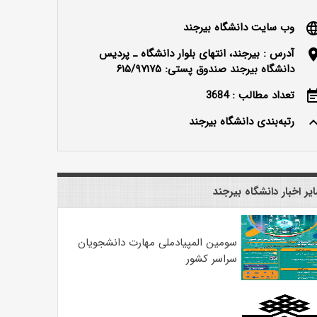
وب سایت دانشگاه بیرجند
langu
آدرس : بیرجند، انتهای بلوار دانشگاه ـ پردیس
locatio
دانشگاه بیرجند صندوق پستی: ۶۱۵/۹۷۱۷۵
تعداد مطالب : 3684
event_n
رتبه‌بندی دانشگاه بیرجند
keyboard_ar
یر اخبار دانشگاه بیرجند
سومین المپیادملی مهارت دانشجویان
سراسر کشور