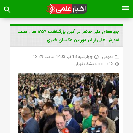
menu
search
چهره‌های ملی حاضر در آئین بزرگداشت ۱۷۵۷ سال سنت
آموزش عالی از لنز دوربین عکاسان خبری
عمومی
چهارشنبه 13 تیر 1403 ساعت 12:29
access_time
folder_open
512
دانشگاه تهران
link
visibility