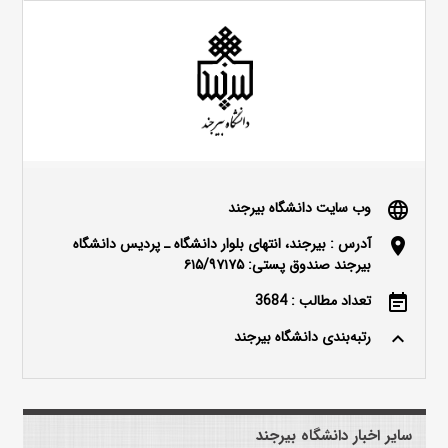
وب سایت دانشگاه بیرجند
language
آدرس : بیرجند، انتهای بلوار دانشگاه ـ پردیس دانشگاه
location_on
بیرجند صندوق پستی: ۶۱۵/۹۷۱۷۵
تعداد مطالب : 3684
event_note
رتبه‌بندی دانشگاه بیرجند
keyboard_arrow_up
سایر اخبار دانشگاه بیرجند