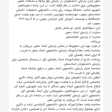
محور کردن پارسای دانشجویان در راستای رفع نیاز‌ها و مشکلات کشور،
مشوق‌هایی برای اساتید در نظر گرفته است. در این راستا دستورالعمل
تشویق اساتید دانشگاه بیرجند برای جذب دانشجوی تحصیلات تکمیلی
استادمحور مصوب صورتجلسه چهارمین نشست از دور سوم هیئت امنای
دانشگاه‌ها و موسسات آموزش عالی خراسان جنوبی در ۵ آذرماه ۱۴۰۲
مصوب شد.
این دستوالعمل شامل دو بخش شامل:
حمایت از پارسای استاد محور
حمایت از پارسای تقاضامحور
می‌باشد.
از موارد مهم این مشوق‌ها در بخش پارسای استاد محور، می‌توان به
محاسبه واحد معادل‌آموزانه پارسای دانشجوی استاد محور با ضریب
۱.۵برای استاد راهنمای اول،
پرداخت خارج از سقف‌آموزانه استاد راهنمای اول در نیمسال تحصیلی برای
پارسای دانشجویان استادمحور،
محاسبه امتیاز پارسای دانشجوی استاد محور در ترفیع سالیانه استاد
راهنمای اول با ضریب ۱.۵،
اعطای یک پایه تشویقی برای راهنمایی چهار سهم کامل رساله دکتری
تخصصی (دفاع شده) و یا هشت سهم کامل پایان‌نامه کارشناسی ارشد
(دفاع شده) دانشجوی استاد محور حداکثر تا سه پایه تشویقی، اشاره کرد.
وی افزود: در این دستورالعمل، مشوق‌هایی برای استاد راهنمای اول
دانشجوی دارای پارسای تقاضامحور ثبت شده در سامانه نان نیز در نظر
گرفته شده است؛ که می‌توان به مواردی نظیر
محاسبه واحد معادل‌آموزانه پارسای دانشجوی کارشناسی ارشد و دکتری
دارای موضوع پایان‌نامه ثبت شده در سامانه نان و همچنین داشتن قرارداد