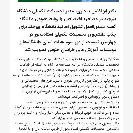
دکتر ابوالفضل بیجاری، مدیر تحصیلات تکمیلی دانشگاه
بیرجند در مصاحبه اختصاصی با روابط عمومی دانشگاه
گفت: دستورالعمل تشویق اساتید دانشگاه بیرجند برای
جذب دانشجوی تحصیلات تکمیلی استادمحور در
چهارمین نشست از دور سوم هیات امنای دانشگاه‌ها و
موسسات آموزش عالی خراسان جنوبی تصویب شد.
به گزارش روابط عمومی و اطلاع‌رسانی دانشگاه بیرجند، دکتر بیجاری، مدیر
تحصیلات تکمیلی دانشگاه در این مصاحبه با اشاره به اینکه از اقدامات
شاخص انجام شده در وزارت علوم، تحقیقات و فناوری در دولت شهید
جمهور، ایجاد سامانه نظام‌ایده‌ها و نیاز‌ها (نان) است، گفت: سامانه نان، به
عنوان یکی از راهکار‌های کاربردی نمودن دانش، طرح‌های تحقیقاتی و
پارسا‌ها (پایان‌نامه کارشناسی ارشد و رساله دکتری)، پایش و پردازش
نیاز‌های کشور و تکمیل زنجیره‌ایده تا پدیده و تجاری‌سازی نوآوری‌ها،
دستاورد‌های پژوهشی و اختراعات می‌باشد.
وی ادامه داد: این سامانه، به عنوان دریچه واحد نظام ملی علوم،
تحقیقات و نوآوری به منظور یکپارچه‌سازی سامانه‌های مشابه در نظر گرفته
شده و می‌تواند به خوبی ارتباط و تعامل میان «نیازپرداز» و «ایده پرداز» را
در جهت تحقق اهداف مشخص شده برقرار کند.
دکتر بیجاری بیان کرد: دانشگاه بیرجند به منظور تشویق اساتید برای جذب
دانشجوی تحصیلات تکمیلی استادمحور از طریق سامانه نان و یا تقاضا