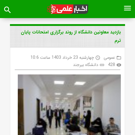
menu
search
بازدید معاونین دانشگاه از روند برگزاری امتحانات پایان
ترم
عمومی
چهارشنبه 23 خرداد 1403 ساعت 10:6
access_time
folder_open
428
دانشگاه بیرجند
link
visibility