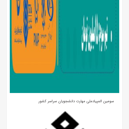
سومین المپیادملی مهارت دانشجویان سراسر کشور