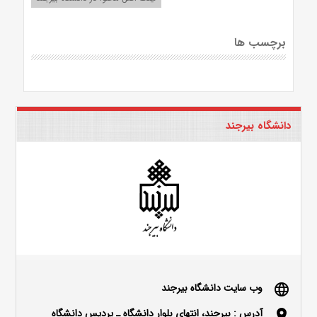
برچسب ها
دانشگاه بیرجند
وب سایت دانشگاه بیرجند
language
آدرس : بیرجند، انتهای بلوار دانشگاه ـ پردیس دانشگاه
location_on