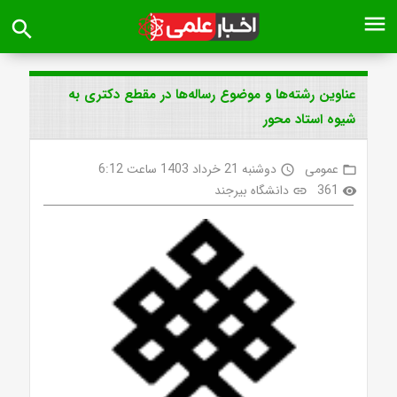
menu
search
عناوین رشته‌ها و موضوع رساله‌ها در مقطع دکتری به
شیوه استاد محور
عمومی
دوشنبه 21 خرداد 1403 ساعت 6:12
access_time
folder_open
361
دانشگاه بیرجند
link
visibility