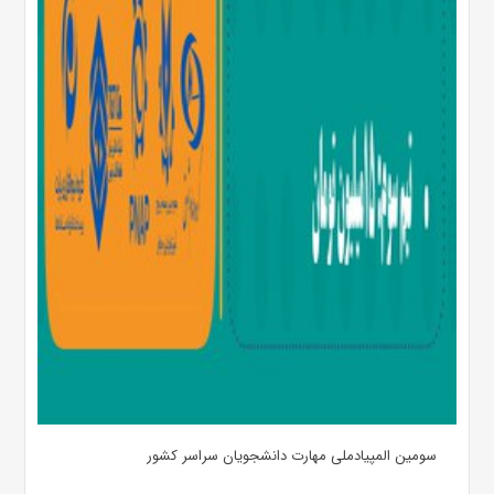
سومین المپیادملی مهارت دانشجویان سراسر کشور