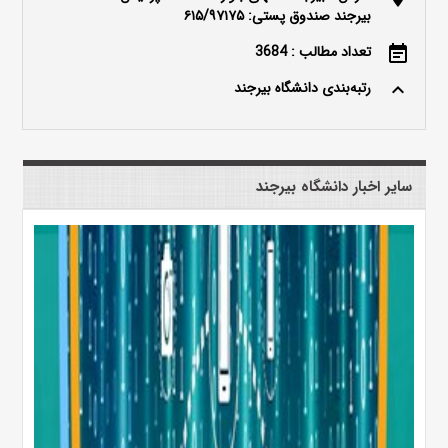
بیرجند صندوق پستی: ۶۱۵/۹۷۱۷۵
تعداد مطالب : 3684
event_note
رتبه‌بندی دانشگاه بیرجند
keyboard_arrow_up
سایر اخبار دانشگاه بیرجند