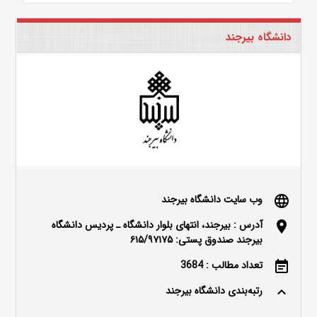
دانشگاه بیرجند
وب سایت دانشگاه بیرجند
language
آدرس : بیرجند، انتهای بلوار دانشگاه ـ پردیس دانشگاه
location_on
بیرجند صندوق پستی: ۶۱۵/۹۷۱۷۵
تعداد مطالب : 3684
event_note
رتبه‌بندی دانشگاه بیرجند
keyboard_arrow_up