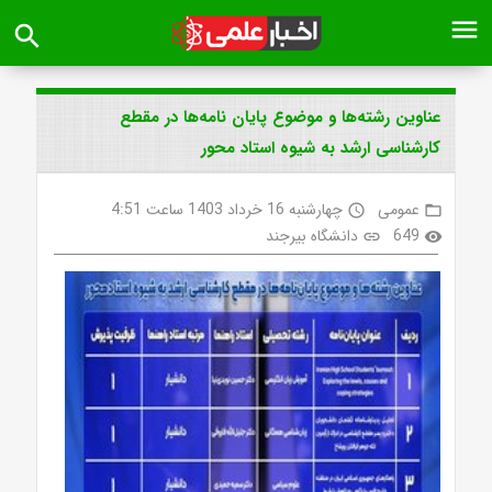
menu
search
عناوین رشته‌ها و موضوع پایان نامه‌ها در مقطع
کارشناسی ارشد به شیوه استاد محور
عمومی
چهارشنبه 16 خرداد 1403 ساعت 4:51
access_time
folder_open
649
دانشگاه بیرجند
link
visibility