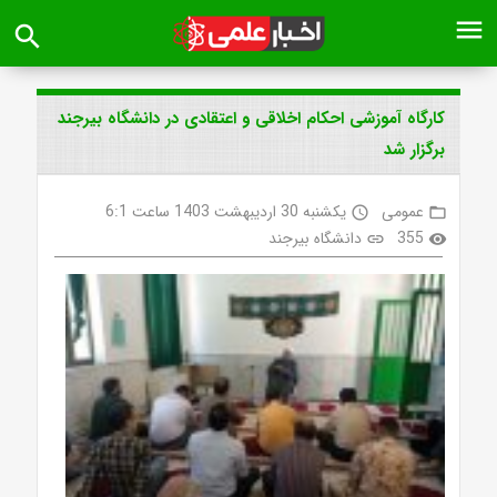
menu
search
کارگاه آموزشی احکام اخلاقی و اعتقادی در دانشگاه بیرجند
برگزار شد
عمومی
یکشنبه 30 اردیبهشت 1403 ساعت 6:1
access_time
folder_open
355
دانشگاه بیرجند
link
visibility