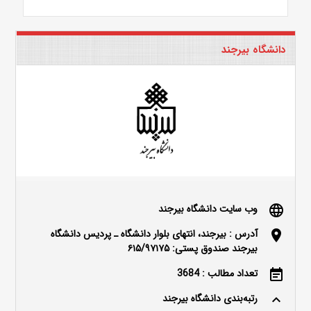
دانشگاه بیرجند
وب سایت دانشگاه بیرجند
language
آدرس : بیرجند، انتهای بلوار دانشگاه ـ پردیس دانشگاه
location_on
بیرجند صندوق پستی: ۶۱۵/۹۷۱۷۵
تعداد مطالب : 3684
event_note
رتبه‌بندی دانشگاه بیرجند
keyboard_arrow_up