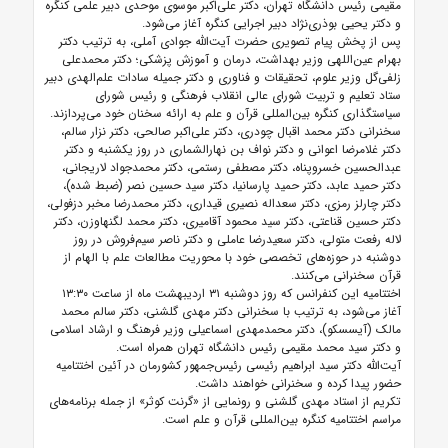
مقیمی رئیس دانشگاه تهران، دکتر علی‌اکبر موسوی موحدی دبیر علمی کنگره
و دکتر یحیی بوذری‌نژاد دبیر اجرایی کنگره آغاز می‌شود.
پس از پخش پیام تصویری حضرت آیت‌الله جوادی آملی، به ترتیب دکتر
بهرام عین‌اللهی وزیر بهداشت، درمان و آموزش پزشکی؛ دکتر محمدعلی
زلفی‌گل وزیر علوم، تحقیقات و فناوری و دکتر جمیله سادات علم‌الهدی دبیر
ستاد تعلیم و تربیت شورای عالی انقلاب فرهنگی و رئیس شورای
سیاستگذاری کنگره بین‌المللی قرآن و علم به ارائه سخنان خود می‌پردازند.
سخنرانی دکتر محمد اقبال چودری، دکتر علی‌اکبر صالحی، دکتر نزار سالم،
دکتر غلامرضا اعوانی و دکتر نواف بن نهارالشماری در روز یکشنبه و دکتر
عبدالحسین خسروپناه، دکتر مصطفی رستمی، دکتر محمدجواد لاریجانی،
دکتر حمید عابد، دکتر حمید پارسانیا، دکتر سید حسین نصر (ضبط شده)،
دکتر چارلز رمزی، دکتر سعداله نصیری قیداری، دکتر محمدرضا مخبر دزفولی،
دکتر حسین قناعتی، دکتر سید محمود آقامیری، دکتر محمد لگنهاوزن، دکتر
لاله رفعت متولی، دکتر سعیدرضا عاملی و دکتر ناصر سیم‌فروش در روز
دوشنبه در حوزه‌های تخصصی خود با محوریت مطالعات علم با الهام از
قرآن سخنرانی می‌کنند.
اختتامیه این کنفرانس که روز دوشنبه ۳۱ اردیبهشت ماه از ساعت ۱۳:۳۰
آغاز می‌شود، به ترتیب با سخنرانی دکتر مهدی گلشنی، دکتر سالم محمد
مالک (آیسسکو)، دکتر محمدمهدی اسماعیلی وزیر فرهنگ و ارشاد اسلامی
و دکتر سید محمد مقیمی رئیس دانشگاه تهران همراه است.
آیت‌الله دکتر سید ابراهیم رئیسی رئیس‌جمهور کشورمان در آئین اختتامیه
حضور پیدا کرده و سخنرانی خواهند داشت.
تکریم از استاد مهدی گلشنی و رونمایی از «گرنت کوثر» از جمله برنامه‌های
مراسم اختتامیه کنگره بین‌المللی قرآن و علم است.