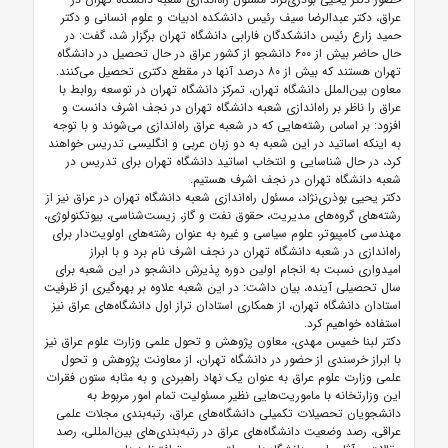
عراق، دکتر عبدالرضا سیف رئیس دانشکده ادبیات و علوم انسانی و دکتر
حمید زارع رئیس دانشکدگان فارابی دانشگاه تهران برگزار شد، گفت: در
حال حاضر بیش از ۶۰۰ دانشجو از کشور عراق در حال تحصیل در دانشگاه
تهران هستند که بیش از ۸۰ درصد آنها در مقطع دکتری تحصیل می‌کنند.
معاون بین‌الملل دانشگاه تهران، تمرکز دانشگاه تهران در توسعه روابط با
عراق را ناظر بر راه‌اندازی شعبه دانشگاه تهران در نجف اشرف دانست و
افزود: بر اساس رشته‌هایی که در شعبه عراق راه‌اندازی می‌شوند و با توجه
به اینکه اساتید در این شعبه به دو زبان عربی و انگلیسی تدریس خواهند
کرد، در حال شناسایی و انتخاب اساتید دانشگاه تهران برای تدریس در
شعبه دانشگاه تهران در نجف اشرف هستیم.
دکتر یحیی بوذری‌نژاد، مسئول راه‌اندازی شعبه دانشگاه تهران در عراق نیز از
رشته‌های گروه‌های مدیریت، حقوق نفت و گاز، زیست‌شناسی، بیوتکنولوژی،
مهندسی کامپیوتر، علوم سیاسی و غیره به عنوان رشته‌های اولویت‌دار برای
راه‌اندازی در شعبه دانشگاه تهران در نجف اشرف نام برد و با ابراز
امیدواری نسبت به انجام اولین دوره پذیرش دانشجو در این شعبه برای
سال تحصیلی آینده، بیان داشت: در این شعبه علاوه بر بهره‌گیری از ظرفیت
استادان دانشگاه تهران، از همکاری استادان تراز اول دانشگاه‌های عراق نیز
استفاده خواهیم کرد.
دکتر لبنا خمیس مهدی، معاون پژوهش و تحول علمی وزارت علوم عراق نیز
با ابراز خرسندی از حضور در دانشگاه تهران، از معاونت پژوهش و تحول
علمی وزارت علوم عراق به عنوان یک نهاد راهبردی و به مثابه ستون فقرات
این وزارتخانه با ماموریت‌هایی نظیر مسئولیت تمام امور مربوط به
دانشجویان تحصیلات تکمیلی دانشگاه‌های عراق، رتبه‌بندی مجلات علمی
عراقی، رصد وضعیت دانشگاه‌های عراق در رتبه‌بندی‌های بین‌المللی، رصد