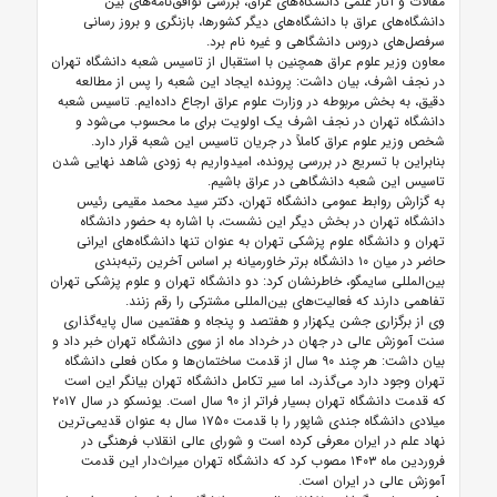
مقالات و آثار علمی دانشگاه‌های عراق، بررسی توافق‌نامه‌های بین
دانشگاه‌های عراق با دانشگاه‌های دیگر کشورها، بازنگری و بروز رسانی
سرفصل‌های دروس دانشگاهی و غیره نام برد.
معاون وزیر علوم عراق همچنین با استقبال از تاسیس شعبه دانشگاه تهران
در نجف اشرف، بیان داشت: پرونده ایجاد این شعبه را پس از مطالعه
دقیق، به بخش مربوطه در وزارت علوم عراق ارجاع داده‌ایم. تاسیس شعبه
دانشگاه تهران در نجف اشرف یک اولویت برای ما محسوب می‌شود و
شخص وزیر علوم عراق کاملاً در جریان تاسیس این شعبه قرار دارد.
بنابراین با تسریع در بررسی پرونده، امیدواریم به زودی شاهد نهایی شدن
تاسیس این شعبه دانشگاهی در عراق باشیم.
به گزارش روابط عمومی دانشگاه تهران، دکتر سید محمد مقیمی رئیس
دانشگاه تهران در بخش دیگر این نشست، با اشاره به حضور دانشگاه
تهران و دانشگاه علوم پزشکی تهران به عنوان تنها دانشگاه‌های ایرانی
حاضر در میان ۱۰ دانشگاه برتر خاورمیانه بر اساس آخرین رتبه‌بندی
بین‌المللی سایمگو، خاطرنشان کرد: دو دانشگاه تهران و علوم پزشکی تهران
تفاهمی دارند که فعالیت‌های بین‌المللی مشترکی را رقم زنند.
وی از برگزاری جشن یکهزار و هفتصد و پنجاه و هفتمین سال پایه‌گذاری
سنت آموزش عالی در جهان در خرداد ماه از سوی دانشگاه تهران خبر داد و
بیان داشت: هر چند ۹۰ سال از قدمت ساختمان‌ها و مکان فعلی دانشگاه
تهران وجود دارد می‌گذرد، اما سیر تکامل دانشگاه تهران بیانگر این است
که قدمت دانشگاه تهران بسیار فراتر از ۹۰ سال است. یونسکو در سال ۲۰۱۷
میلادی دانشگاه جندی شاپور را با قدمت ۱۷۵۰ سال به عنوان قدیمی‌ترین
نهاد علم در ایران معرفی کرده است و شورای عالی انقلاب فرهنگی در
فروردین ماه ۱۴۰۳ مصوب کرد که دانشگاه تهران میراث‌دار این قدمت
آموزش عالی در ایران است.