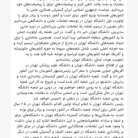
مشترک و ملت واحد تلقی کنیم و پیشرفت‌های عراق را پیشرفت‌های خود
می‌دانیم. سیاست جمهوری اسلامی ایران گسترش همکاری علمی با
کشورهای همسایه بویژه کشور عراق است و کشور دوست و برادر عراق را
اولویت اول دانشگاه تهران در توسعه تعاملات علمی و دانشگاهی می‌دانیم.
دکتر مقیمی از ترسیم نقشه راه تعاملات علمی بین‌المللی در دوره جاری
مدیریتی دانشگاه تهران خبر داد و گفت: در این نقشه راه، اولویت اصلی
ما به کشورهای منطقه اختصاص پیدا کرده است. همچنین ساختاری را برای
ایجاد شعبه‌های دانشگاه تهران در خارج از مرزهای جغرافیایی ترسیم کرده و
سه خوشه اصلی شعب شامل شعبه‌های مربوط به حوزه کشورهای خاورمیانه
و آفریقا، خوشه کشورهای حوزه اوراسیا و خوشه شبه قاره هند را به
تصویب هیات امنای دانشگاه تهران رسانده‌ایم.
وی از افتتاح شعبه دانشگاه تهران و دانشگاه علوم پزشکی تهران در
آفریقای جنوبی همزمان با سفر آتی رئیس‌جمهور کشورمان به این کشور
خبر داد و گفت: شعبه دانشگاه تهران در کشور گرجستان راه‌اندازی شده و
پذیرش دانشجو در این شعبه آغاز شده است و شروع به کار این شعبه
دانشگاه تهران را به زودی شاهد خواهیم بود. در دوبی نیز شعبه دانشگاه
تهران در حال شکل‌گیری است و بر اساس مذاکرات با مقامات هندوستان،
به زودی شعبه دانشگاه تهران در دهلی نو تاسیس خواهد شد.
رئیس دانشگاه تهران با اعلام اینکه اولین اقدام دانشگاه تهران در ۲.۵ سال
اخیر تلاش برای ایجاد شعبه دانشگاه در کشور دوست و برادر عراق بوده
است، به همکاری‌ها و مراودات گسترده دانشگاه تهران با دانشگاه‌های عراق
و امضا و مبادله تفاهم‌نامه‌هایی با این دانشگاه‌ها اشاره کرد و بیان داشت:
با وجود همه این تعاملات، هدفگذاری اصلی دانشگاه تهران در عراق ناظر
بر راه‌اندازی شعبه دانشگاه در شهر نجف اشرف و گسترش شعب در دیگر
شهرهای عراق است. رویکردمان در خصوص شعبه عراق با شعب سایر