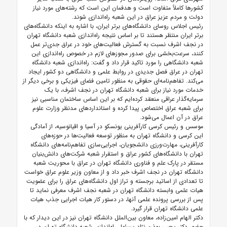
کشورها کاملاً متفاوت است و هدفمان این است که رشته‌های مورد نیاز
دولت و مردم عزیز عراق در این شعبه راه‌اندازی شوند.
رئیس اجلاس روسای دانشگاه‌های برتر ایران، با اشاره به اینکه دانشگاه‌های
برتر ایران منتظر هستند تا بر اساس نتیجه راه‌اندازی شعبه دانشگاه تهران
در نجف اشرف نسبت به گسترش فعالیت‌های خود در عراق جدی‌تر عمل
کنند، سرعت‌بخشی برای صدور مجوزهای لازم در خصوص راه‌اندازی این
شعبه دانشگاهی را مورد تاکید قرار داد و گفت: راه‌اندازی شعبه دانشگاه
تهران در عراق فصل جدیدی در روابط علمی و دانشگاهی دو کشور ایجاد
می‌کند. تفاهم‌نامه‌ای حقوقی به منظور تامین فضای فیزیکی و برخی دیگر از
خدمات مورد نیاز برای شعبه دانشگاه تهران در نجف اشرف، با یک
سرمایه‌گذار عراقی منعقد کرده‌ایم که بر این اساس ساختمان مناسبی نیز
برای شعبه عراق اختصاص پیدا کرده و استانداردهای مدنظر وزارت علوم
عراق در آن اعمال می‌شود.
موسس و رئیس کرسی کارآفرینی یونسکو در آسیا و اقیانوسیه، از آمادگی
این کرسی و دانشگاه تهران به منظور توسعه فعالیت‌ها در حوزه‌های
کارآفرینی، مهارت‌ورزی دانشجویان، اجرایی‌سازی تفاهم‌نامه‌های دانشگاه
تهران با دانشگاه‌های کشور عراق و استقرار شعبه شرکت‌های دانش‌بنیان
مستقر در پارک علم و فناوری دانشگاه تهران در عراق با محوریت شعبه
دانشگاه تهران در نجف اشرف خبر داد و از معاون وزیر علوم عراق خواست
تا تعدادی از اساتید برجسته و تراز اول دانشگاه‌های عراق را برای عضویت
هیات علمی وابسته دانشگاه تهران در شعبه نجف اشرف معرفی نماید تا
پس از بررسی پرونده علمی آنها، در دستور کار هیات اجرایی جذب هیات
علمی دانشگاه تهران قرار گیرد.
دکتر الهام امین‌زاده، معاون بین‌الملل دانشگاه تهران نیز در این دیدار که با
حضور دکتر یحیی بوذری‌نژاد مسئول راه‌اندازی شعبه دانشگاه تهران در