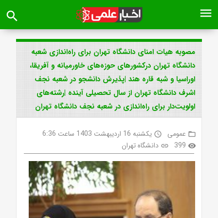
menu
search
مصوبه هیات امنای دانشگاه تهران برای راه‌اندازی شعبه
دانشگاه تهران درکشورهای حوزه‌های خاورمیانه و آفریقا،
اوراسیا و شبه قاره هند |پذیرش دانشجو در شعبه نجف
اشرف دانشگاه تهران از سال تحصیلی آینده |رشته‌های
اولویت‌دار برای راه‌اندازی در شعبه نجف دانشگاه تهران
عمومی
یکشنبه 16 اردیبهشت 1403 ساعت 6:36
access_time
folder_open
399
دانشگاه تهران
link
visibility