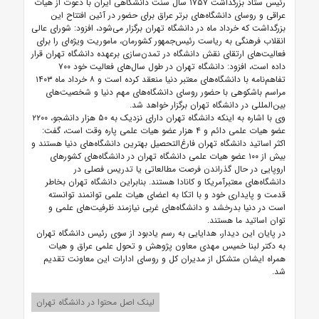
رئیس ستاد بزرگداشت ۱۷۵۷ سال سنت دانشگاهی ایران با دعوت از هیات
عراقی و روسای دانشگاه‌های برتر عراق برای حضور در آئین افتتاح این
بزرگداشت که خرداد ماه در دانشگاه تهران برگزار می‌شود، افزود: شورای عالی
انقلاب فرهنگی به ریاست رئیس‌جمهور کشورمان، ماموریت ویژه‌ای را برای
فعالیت‌های ارتقای نقش دانشگاه در تمدن‌سازی برعهده دانشگاه تهران قرار
داده است، افزود: دانشگاه تهران در طول سال‌های فعالیت خود ۷۰۰
تفاهم‌نامه با دانشگاه‌های معتبر دنیا منعقد کرده است و ۸ خرداد ماه ۱۴۰۳
مراسم باشکوهی با حضور روسای دانشگاه‌های مهم دنیا و شخصیت‌های
بین‌المللی در دانشگاه تهران برگزار خواهد شد.
وی با اشاره به اینکه دانشگاه تهران دارای نزدیک به ۵۰ هزار دانشجو، ۲۲۰۰
عضو هیات علمی دائم و ۴ هزار عضو هیات علمی پاره وقت است، گفت:
اکثر اساتید دانشگاه تهران فارغ‌التحصیل بهترین دانشگاه‌های دنیا هستند و
بیش از ۱۰۰ عضو هیات علمی دانشگاه تهران در دانشگاه‌های کشورهای
اروپایی در حال گذراندن فرصت مطالعاتی یا تدریس فصلی در
دانشگاه‌های معتبرآمریکا و کانادا هستند. بنابراین دانشگاه تهران بخاطر
قدمت و پایداری خود و با اتکا به اعضای هیات علمی توانمند توانسته
است در دنیا بدرخشد و دانشگاه‌های غربی نیازمند ظرفیت‌های علمی و
توان اساتید ما هستند.
در پایان این دیدار، هدایایی به رسم یادبود از سوی رئیس دانشگاه تهران
به دکتر لبنا خمیس مهدی معاون پژوهش و تحول علمی عراق و هیات
همراه ایشان متشکل از مدیران کل و روسای ادارات این معاونت تقدیم
شد.
لینک اصل محتوا در دانشگاه تهران