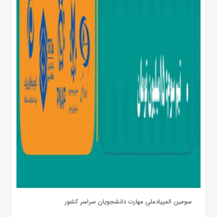
سومین المپیادملی مهارت دانشجویان سراسر کشور