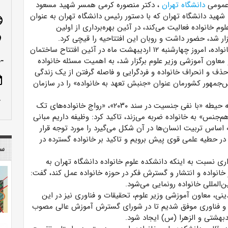
 عمومی
دانشگاه تهران
، دکتر منصوره کرمی همسر شهید مسعود
 شهید دانشگاه تهران که با دستور رئیس دانشگاه تهران به عنوان
age
وم خانواده فعالیت می‌کند، در
آئین
بهره‌برداری از اولین
زار شد، حضور داشت و روبان این افتتاحیه را قیچی کرد.
n_on
هارشنبه ۱۲ اردیبهشت ماه در
آئین
افتتاح ساختمان
معاون آموزشی وزیر علوم برگزار شد، به اهمیت مسئله خانواده
-ص
حذف و انحراف خانواده و فردگرایی و فاصله گرفتن از یک زندگی
ote
‌جمهور کشورمان عنوان «جنبش تعهد به خانواده» را در سازمان
row_up
با بیان اینکه حرکت غرب در سه حیطه «با نفی جنسیت در سند ۲۰۳۰»، «رواج خانواده‌های تک
‌جنس» به خانواده ضربه می‌زند، تاکید کرد: وظیفه داریم مبانی
ساس تربیت انسان‌ها در آن شکل می‌گیرد را مورد توجه قرار
 در حطیه علمی قوی پیش برویم و تاکید بر خانواده گسترده در
سا
اری نسبت به اینکه دانشکده علوم خانواده دانشگاه تهران به
خانواده و انتشار و گسترش فکر در حوزه خانواده عمل کند، گفت:
‌المللی خانواده رونمایی می‌شود.
ینی، معاون آموزشی وزیر علوم، تحقیقات و فناوری نیز در این
ت و فناوری موفق شدیم تا در شورای گسترش آموزش عالی مصوب
دبهشتی و الزهرا (س) ایجاد شود.