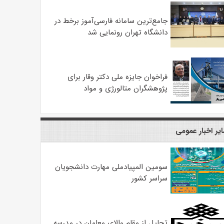
جامع‌ترین سامانه فارسی‌آموز برخط در
دانشگاه تهران رونمایی شد
فراخوان جایزه ملی دکتر وقار برای
پژوهشگران متالورژی و مواد
یر اخبار عمومی
سومین المپیادملی مهارت دانشجویان
سراسر کشور
تجلیل از مقام والای معلمان در مدرسه