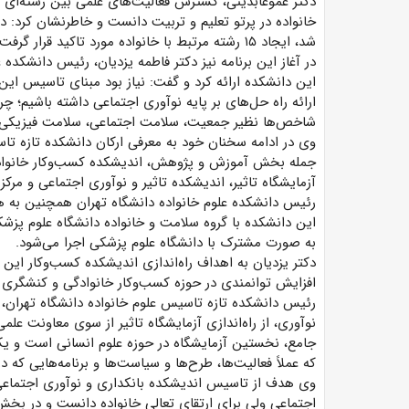
دکتر عموعابدینی، گسترش فعالیت‌های علمی بین رشته‌ای د
خانواده در پرتو تعلیم و تربیت دانست و خاطرنشان کرد: در
شد، ایجاد ۱۵ رشته مرتبط با خانواده مورد تاکید قرار گرفت.
در آغاز این برنامه نیز دکتر فاطمه یزدیان، رئیس دانشکده ع
این دانشکده ارائه کرد و گفت: نیاز بود مبنای تاسیس این
ارائه راه حل‌های بر پایه نوآوری اجتماعی داشته باشیم؛ چ
شاخص‌ها نظیر جمعیت، سلامت اجتماعی، سلامت فیزیکی و
وی در ادامه سخنان خود به معرفی ارکان دانشکده تازه تا
جمله بخش آموزش و پژوهش، اندیشکده کسب‌وکار خانوادگی،
آزمایشگاه تاثیر، اندیشکده تاثیر و نوآوری اجتماعی و مرک
رئیس دانشکده علوم خانواده دانشگاه تهران همچنین به ه
این دانشکده با گروه سلامت و خانواده دانشگاه علوم پزشک
به صورت مشترک با دانشگاه علوم پزشکی اجرا می‌شود.
دکتر یزدیان به اهداف راه‌اندازی اندیشکده کسب‌وکار این 
افزایش توانمندی در حوزه کسب‌وکار خانوادگی و کنشگری
رئیس دانشکده تازه تاسیس علوم خانواده دانشگاه تهران، 
نوآوری، از راه‌اندازی آزمایشگاه تاثیر از سوی معاونت عل
جامع، نخستین آزمایشگاه در حوزه علوم انسانی است و یک 
که عملاً فعالیت‌ها، طرح‌ها و سیاست‌ها و برنامه‌هایی که د
وی هدف از تاسیس اندیشکده بانکداری و نوآوری اجتماعی را
اجتماعی ولی برای ارتقای تعالی خانواده دانست و در بخ