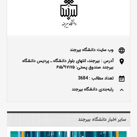
وب سایت دانشگاه بیرجند
language
آدرس : بیرجند، انتهای بلوار دانشگاه ـ پردیس دانشگاه
location_on
بیرجند صندوق پستی: ۶۱۵/۹۷۱۷۵
تعداد مطالب : 3684
event_note
رتبه‌بندی دانشگاه بیرجند
keyboard_arrow_up
سایر اخبار دانشگاه بیرجند