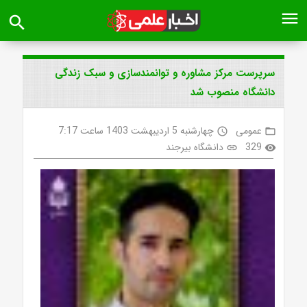
menu
search
سرپرست مرکز مشاوره و توانمندسازی و سبک زندگی
دانشگاه منصوب شد
عمومی
چهارشنبه 5 اردیبهشت 1403 ساعت 7:17
access_time
folder_open
329
دانشگاه بیرجند
link
visibility