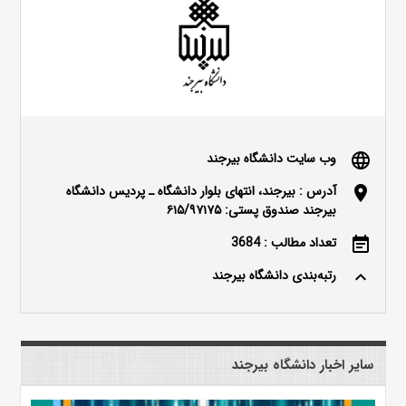
وب سایت دانشگاه بیرجند
language
آدرس : بیرجند، انتهای بلوار دانشگاه ـ پردیس دانشگاه
location_on
بیرجند صندوق پستی: ۶۱۵/۹۷۱۷۵
تعداد مطالب : 3684
event_note
رتبه‌بندی دانشگاه بیرجند
keyboard_arrow_up
سایر اخبار دانشگاه بیرجند