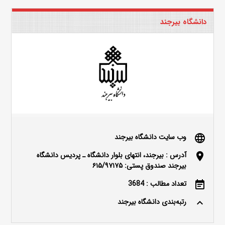
دانشگاه بیرجند
وب سایت دانشگاه بیرجند
language
آدرس : بیرجند، انتهای بلوار دانشگاه ـ پردیس دانشگاه
location_on
بیرجند صندوق پستی: ۶۱۵/۹۷۱۷۵
تعداد مطالب : 3684
event_note
رتبه‌بندی دانشگاه بیرجند
keyboard_arrow_up