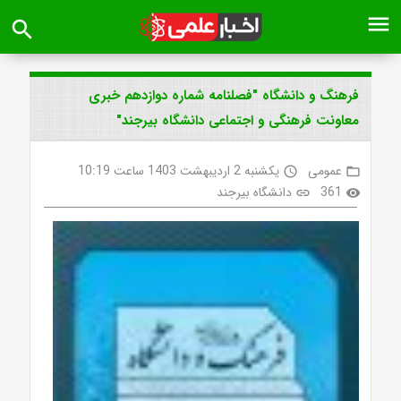
menu
search
فرهنگ و دانشگاه "فصلنامه شماره دوازدهم خبری
معاونت فرهنگی و اجتماعی دانشگاه بیرجند"
عمومی
یکشنبه 2 اردیبهشت 1403 ساعت 10:19
access_time
folder_open
361
دانشگاه بیرجند
link
visibility