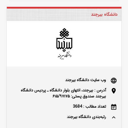
دانشگاه بیرجند
وب سایت دانشگاه بیرجند
language
آدرس : بیرجند، انتهای بلوار دانشگاه ـ پردیس دانشگاه
location_on
بیرجند صندوق پستی: ۶۱۵/۹۷۱۷۵
تعداد مطالب : 3684
event_note
رتبه‌بندی دانشگاه بیرجند
keyboard_arrow_up