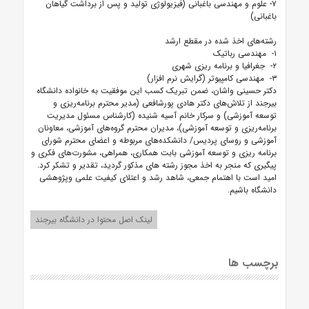
۷- علوم و مهندسی باغبانی (فیزیولوژی تولید و پس از برداشت گیاهان
باغبانی)
رشته‌های اخذ شده در مقطع ارشد
۱- مهندسی رباتیک
۲- جغرافیا و برنامه ریزی شهری
۳- مهندسی کامپیوتر (گرایش نرم افزار)
دکتر حسینی واشان، ضمن تبریک کسب این موفقیت به خانواده دانشگاه
بیرجند از تلاش‌های دکتر هادی پورشافعی (مدیر محترم برنامه‌ریزی و
توسعه آموزشی) و سرکار خانم آسیه شنیده (کارشناس مسئول مدیریت
برنامه‌ریزی و توسعه آموزشی)، مدیران محترم گروه‌های آموزشی، معاونان
آموزشی و روسای پردیس/ دانشکده‌های مربوطه و اعضای محترم شورای
برنامه ریزی و توسعه آموزشی بابت همکاری، همراهی، مشورت‌های فکری و
پیگیری که منجر به اخذ مجوز رشته های مذکور گردید، تقدیر و تشکر کرد.
امید است با اهتمام جمعی، شاهد رشد و اعتلای کیفیت علمی وپژوهشی
دانشگاه باشیم.
لینک اصل محتوا در دانشگاه بیرجند
برچسب ها