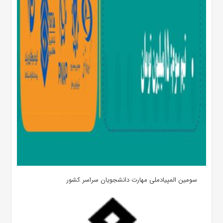
سومین المپیادملی مهارت دانشجویان سراسر کشور