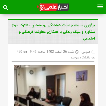
menu
search
برگزاری سلسله جلسات هماهنگی برنامه‌های مشترک مرکز
مشاوره و سبک زندگی با همکاری معاونت فرهنگی و
اجتماعی
عمومی
شنبه 26 اسفند 1402 ساعت 9:46
450
visibility
access_time
folder_open
دانشگاه بیرجند
link