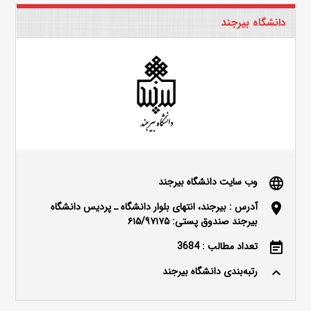
دانشگاه بیرجند
وب سایت دانشگاه بیرجند
language
آدرس : بیرجند، انتهای بلوار دانشگاه ـ پردیس دانشگاه
location_on
بیرجند صندوق پستی: ۶۱۵/۹۷۱۷۵
تعداد مطالب : 3684
event_note
رتبه‌بندی دانشگاه بیرجند
keyboard_arrow_up